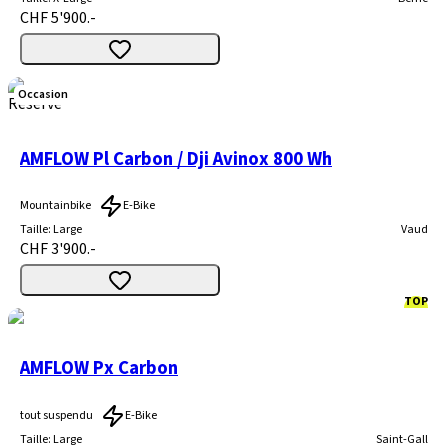
CHF 5'900.-
Occasion
Réservé
AMFLOW Pl Carbon / Dji Avinox 800 Wh
Mountainbike
E-Bike
Taille
:
Large
Vaud
CHF 3'900.-
TOP
AMFLOW Px Carbon
tout suspendu
E-Bike
Taille
:
Large
Saint-Gall