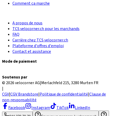
Comment ça marche
A propos de nous
TCS velocorner.ch pour les marchands
FAQ
Carrière chez TCS velocorner.ch
Plateforme d'offres d'emploi
Contact et assistance
Mode de paiement
Soutenus par
© 2026 velocorner AG
|
Merlachfeld 215, 3280 Murten FR
|
CGV
|
CGV Brandstore
|
Politique de confidentialité
|
Clause de
non-responsabilité
Facebook
Instagram
TikTok
LinkedIn