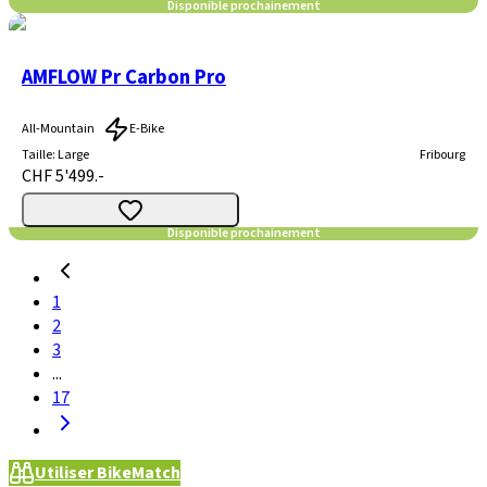
Disponible prochainement
AMFLOW Pr Carbon Pro
All-Mountain
E-Bike
Taille
:
Large
Fribourg
CHF 5'499.-
Disponible prochainement
1
2
3
...
17
Utiliser BikeMatch