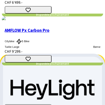
CHF 6'499.-
Disponible prochainement
AMFLOW Px Carbon Pro
Citybike
E-Bike
Taille
:
Large
Berne
CHF 9'299.-
Disponible prochainement
AMFLOW Px Carbon
Citybike
E-Bike
Taille
:
X-Large
Berne
CHF 6'499.-