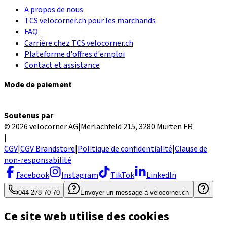
A propos de nous
TCS velocorner.ch pour les marchands
FAQ
Carrière chez TCS velocorner.ch
Plateforme d'offres d'emploi
Contact et assistance
Mode de paiement
Soutenus par
© 2026 velocorner AG
|
Merlachfeld 215, 3280 Murten FR
|
CGV
|
CGV Brandstore
|
Politique de confidentialité
|
Clause de
non-responsabilité
Facebook
Instagram
TikTok
LinkedIn
044 278 70 70
Envoyer un message à velocorner.ch
Ce site web utilise des cookies