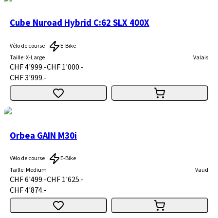
Cube Nuroad Hybrid C:62 SLX 400X
Vélo de course
E-Bike
Taille
:
X-Large
Valais
CHF 4'999.-
CHF 1'000.-
CHF 3'999.-
Orbea GAIN M30i
Vélo de course
E-Bike
Taille
:
Medium
Vaud
CHF 6'499.-
CHF 1'625.-
CHF 4'874.-