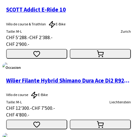
SCOTT Addict E-Ride 10
Vélo de course & Triathlon
E-Bike
Taille
:
M-L
Zurich
CHF 5'288.-
CHF 2'388.-
CHF 2'900.-
Occasion
Wilier Filante Hybrid Shimano Dura Ace Di2 R9270 + Mahle X20
Vélo de course
E-Bike
Taille
:
M-L
Liechtenstein
CHF 12'300.-
CHF 7'500.-
CHF 4'800.-