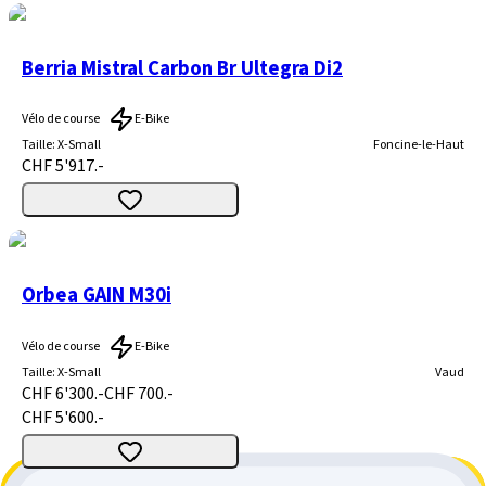
Berria Mistral Carbon Br Ultegra Di2
Vélo de course
E-Bike
Taille
:
X-Small
Foncine-le-Haut
CHF 5'917.-
Orbea GAIN M30i
Vélo de course
E-Bike
Taille
:
X-Small
Vaud
CHF 6'300.-
CHF 700.-
CHF 5'600.-