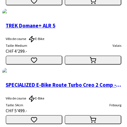
TREK Domane+ ALR 5
Vélo de course
E-Bike
Taille
:
Medium
Valais
CHF 4'299.-
SPECIALIZED E-Bike Route Turbo Creo 2 Comp - 320 Wh
Vélo de course
E-Bike
Taille
:
54cm
Fribourg
CHF 5'499.-