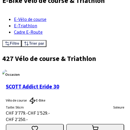
E-Bike Vélo de course & Triathlon
E-Vélo de course
E-Triathlon
Cadre E-Route
Filtre
Trier par
427 Vélo de course & Triathlon
Occasion
SCOTT Addict Eride 30
Vélo de course
E-Bike
Taille
:
56cm
Soleure
CHF 3'779.-
CHF 1'529.-
CHF 2'250.-