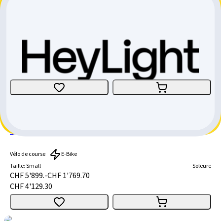
SPECIALIZED E-Bike Route Creo Sl Expert Carbon
Vélo de course
E-Bike
Taille
:
52cm
Fribourg
CHF 8'500.-
Cannondale Synapse Néo Allroad 2
Vélo de course
E-Bike
Taille
:
Small
Soleure
CHF 5'899.-
CHF 1'769.70
CHF 4'129.30