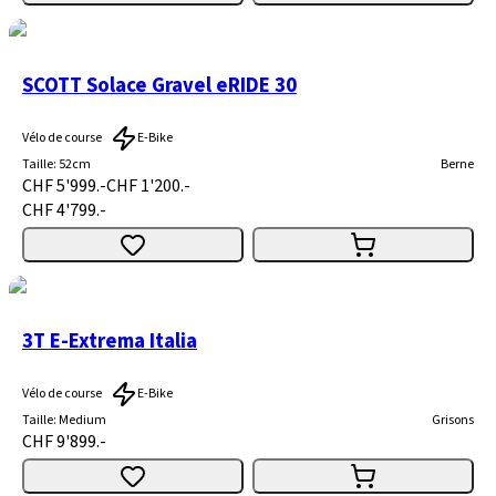
SCOTT Solace Gravel eRIDE 30
Vélo de course
E-Bike
Taille
:
52cm
Berne
CHF 5'999.-
CHF 1'200.-
CHF 4'799.-
3T E-Extrema Italia
Vélo de course
E-Bike
Taille
:
Medium
Grisons
CHF 9'899.-