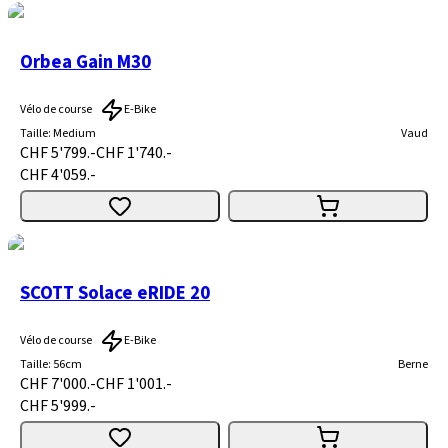
Orbea Gain M30
Vélo de course
E-Bike
Taille
:
Medium
Vaud
CHF 5'799.-
CHF 1'740.-
CHF 4'059.-
SCOTT Solace eRIDE 20
Vélo de course
E-Bike
Taille
:
56cm
Berne
CHF 7'000.-
CHF 1'001.-
CHF 5'999.-