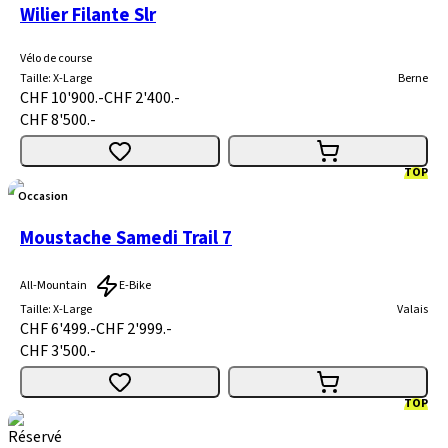
Wilier Filante Slr
Vélo de course
Taille
:
X-Large
Berne
CHF 10'900.-
CHF 2'400.-
CHF 8'500.-
TOP
Occasion
Moustache Samedi Trail 7
All-Mountain
E-Bike
Taille
:
X-Large
Valais
CHF 6'499.-
CHF 2'999.-
CHF 3'500.-
TOP
Réservé