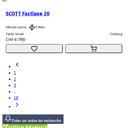
SCOTT Fastlane 20
Vélo de course
E-Bike
Taille
:
Small
Fribourg
CHF 6'799.-
1
2
3
...
18
Créer un ordre de recherche
Utiliser BikeMatch