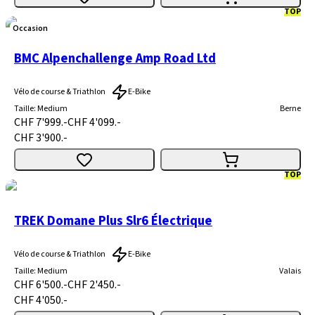
TOP
Occasion
BMC Alpenchallenge Amp Road Ltd
Vélo de course & Triathlon
E-Bike
Taille
:
Medium
Berne
CHF 7'999.-
CHF 4'099.-
CHF 3'900.-
TOP
TREK Domane Plus Slr6 Électrique
Vélo de course & Triathlon
E-Bike
Taille
:
Medium
Valais
CHF 6'500.-
CHF 2'450.-
CHF 4'050.-