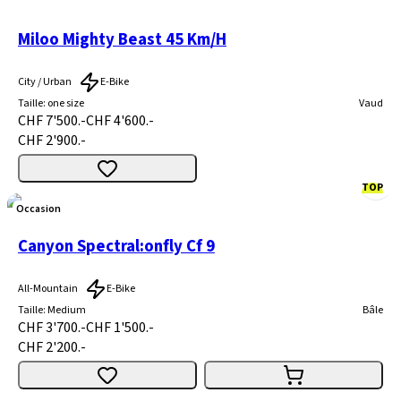
Miloo Mighty Beast 45 Km/H
City / Urban
E-Bike
Taille
:
one size
Vaud
CHF 7'500.-
CHF 4'600.-
CHF 2'900.-
TOP
Occasion
Canyon Spectral:onfly Cf 9
All-Mountain
E-Bike
Taille
:
Medium
Bâle
CHF 3'700.-
CHF 1'500.-
CHF 2'200.-