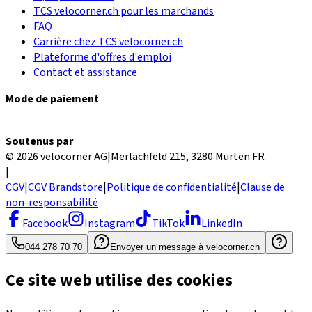
TCS velocorner.ch pour les marchands
FAQ
Carrière chez TCS velocorner.ch
Plateforme d'offres d'emploi
Contact et assistance
Mode de paiement
Soutenus par
© 2026 velocorner AG
|
Merlachfeld 215, 3280 Murten FR
|
CGV
|
CGV Brandstore
|
Politique de confidentialité
|
Clause de
non-responsabilité
Facebook
Instagram
TikTok
LinkedIn
044 278 70 70
Envoyer un message à velocorner.ch
Ce site web utilise des cookies