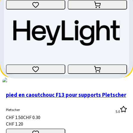
Schwalbe chambre à air 28" No.15 (SV15)
Schwalbe
4.8
CHF 8.90
CHF 4.20
CHF 4.70
pied en caoutchouc F13 pour supports Pletscher
Pletscher
5.0
CHF 1.50
CHF 0.30
CHF 1.20