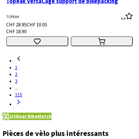
Topeak VersaCage support de bikepacking
TOPEAK
4.4
CHF 28.95
CHF 10.05
CHF 18.90
1
2
3
...
115
Utiliser BikeMatch
Pièces de vèlo plus intéressants