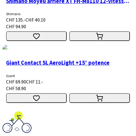
Shimano Moyeu arrière XT FH-M8110 12-vitesses Micro Spline 14
Shimano
CHF 135.-
CHF 40.10
CHF 94.90
Giant Contact SL AeroLight +15° potence
Giant
CHF 69.90
CHF 11.-
CHF 58.90