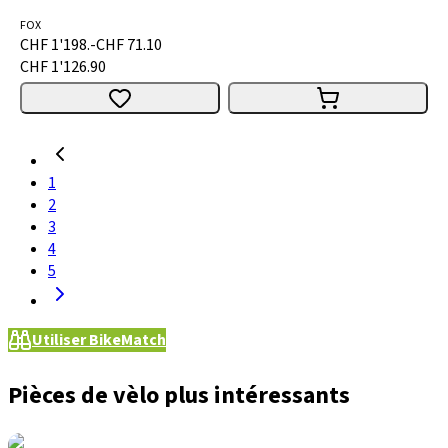
FOX
CHF 1'198.-
CHF 71.10
CHF 1'126.90
1
2
3
4
5
Utiliser BikeMatch
Pièces de vèlo plus intéressants