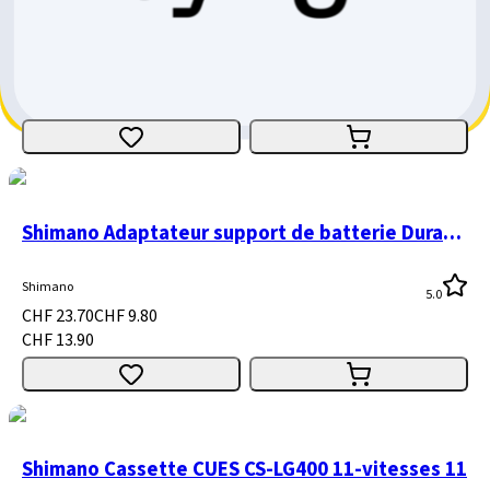
Shimano Protège-rayons CP-FH76B 32t 32-34d
Shimano
CHF 3.30
CHF 1.20
CHF 2.10
Shimano Adaptateur support de batterie Dura-Ace Di2 SM-BA01 box
Shimano
5.0
CHF 23.70
CHF 9.80
CHF 13.90
Shimano Cassette CUES CS-LG400 11-vitesses 11