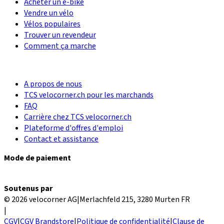
Acheter un e-bike
Vendre un vélo
Vélos populaires
Trouver un revendeur
Comment ça marche
A propos de nous
TCS velocorner.ch pour les marchands
FAQ
Carrière chez TCS velocorner.ch
Plateforme d'offres d'emploi
Contact et assistance
Mode de paiement
Soutenus par
© 2026 velocorner AG
|
Merlachfeld 215, 3280 Murten FR
|
CGV
|
CGV Brandstore
|
Politique de confidentialité
|
Clause de