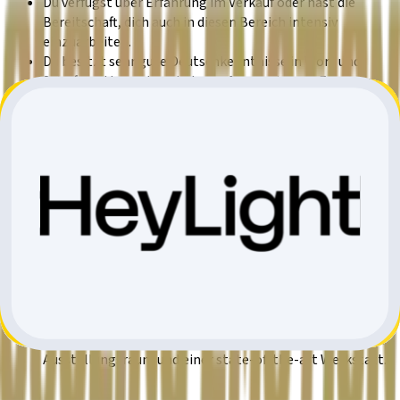
Du verfügst über Erfahrung im Verkauf oder hast die
Bereitschaft, dich auch in diesen Bereich intensiv
einzuarbeiten.
Du besitzt sehr gute Deutschkenntnisse in Wort und
Schrift und kannst auch Verkaufsgespräche in Englisch
führen.
Unser Angebot:
Wir bieten dir eine spannende Tätigkeit in einem
dynamischen Umfeld, das Vielseitigkeit und Abwechslung
garantiert.
Wir bieten dir die Aussicht, deine Fähigkeiten
weiterzuentwickeln und neue Herausforderungen
anzunehmen.
Wir bieten dir ein topmodernes Arbeitsumfeld in einem
neu renovierten Geschäft mit einem grosszügigen, hellen
Ausstellungsraum und einer state-of-the-art Werkstatt.