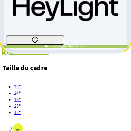
Radkutsche Musketier Swiss Edition
Cargo
E-Bike
Taille
:
one size
Genève
CHF 11'490.-
Disponible prochainement
Utiliser BikeMatch
Taille du cadre
20"
24"
16"
26"
12"