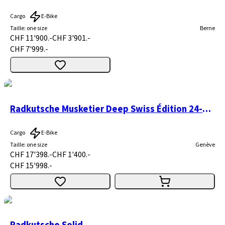
Cargo
E-Bike
Taille
:
one size
Berne
CHF 11'900.-
CHF 3'901.-
CHF 7'999.-
Radkutsche Musketier Deep Swiss Édition 24-Rohloff
Cargo
E-Bike
Taille
:
one size
Genève
CHF 17'398.-
CHF 1'400.-
CHF 15'998.-