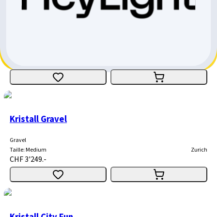
Kristall E-45 Rwa Iii Deore 11 Bordeaux
Autre
E-Bike
Taille
:
45cm
Zurich
CHF 5'849.-
CHF 1'962.-
CHF 3'887.-
Kristall Gravel
Gravel
Taille
:
Medium
Zurich
CHF 3'249.-
Kristall City Fun