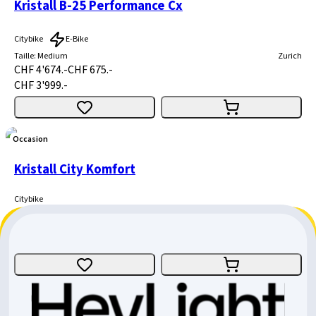
Kristall B-25 Performance Cx
Citybike
E-Bike
Taille
:
Medium
Zurich
CHF 4'674.-
CHF 675.-
CHF 3'999.-
Occasion
Kristall City Komfort
Citybike
Taille
:
Small
Bâle
CHF 1'090.-
CHF 700.-
CHF 390.-