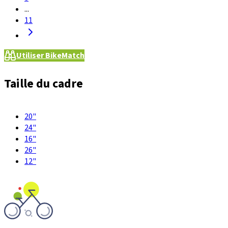
...
11
Utiliser BikeMatch
Taille du cadre
20"
24"
16"
26"
12"