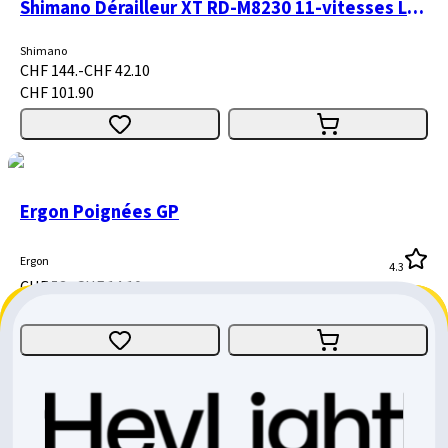
Shimano Dérailleur XT RD-M8230 11-vitesses Linkglide SGS
Shimano
CHF 144.-
CHF 42.10
CHF 101.90
Ergon Poignées GP
Ergon
4.3
CHF 53.-
CHF 14.10
CHF 38.90
Poignées de vélo en mousse