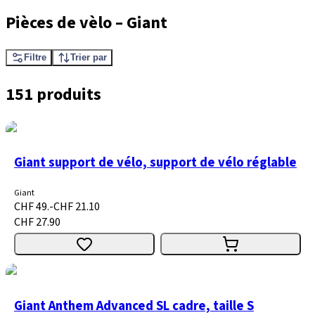
Pièces de vèlo
–
Giant
Filtre
Trier par
151 produits
Giant support de vélo, support de vélo réglable
Giant
CHF 49.-
CHF 21.10
CHF 27.90
Giant Anthem Advanced SL cadre, taille S