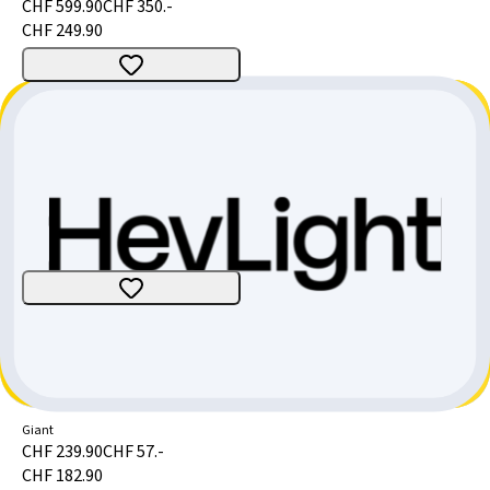
CHF 599.90
CHF 350.-
CHF 249.90
Giant RideControl EVO Display (MY 2020)
Giant
CHF 299.-
CHF 79.10
CHF 219.90
GIANT chargeur / Smart Charger à partir de MY19
Giant
CHF 239.90
CHF 57.-
CHF 182.90