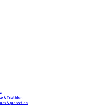
ng
se & Triathlon
res & protection