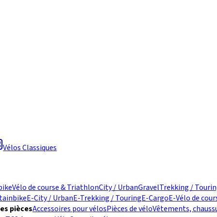
Vélos Classiques
bike
Vélo de course & Triathlon
City / Urban
Gravel
Trekking / Touri
tainbike
E-City / Urban
E-Trekking / Touring
E-Cargo
E-Vélo de cour
des pièces
Accessoires pour vélos
Pièces de vélo
Vêtements, chaussu