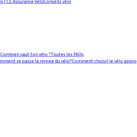
es
TCS Assurance Vélo
Conseils vélo
?
Combien vaut ton vélo ?
Toutes les FAQs
mment se passe la remise du vélo?
Comment choisir le vélo approp