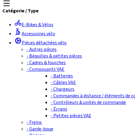
Catégorie
/
Type
E-Bikes & Vélos
Accessoires vélo
Pièces détachées vélo
-
Autres pièces
-
Béquilles & petites pièces
-
Cadres & fourches
-
Composants VAE
-
Batteries
-
Câbles VAE
-
Chargeurs
-
Commandes à distance / éléments de
-
Contrôleurs & unités de commande
-
Écrans
-
Petites pièces VAE
-
Freins
-
Garde-boue