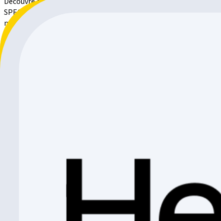
Découvre des accessoires de propulsion électrique de première 
SPECIALIZED et Bosch. Nos chargeurs de haute qualité garantissen
nous proposons des accessoires qui maximisent ton expérience e
un trajet toujours prêt à l'emploi !
Filtre
Trier par
Filtre
68 produits
Trier par
:
Pertinence
GIANT chargeur / Smart Charger à partir de MY19
Giant
CHF 239.90
CHF 57.-
CHF 182.90