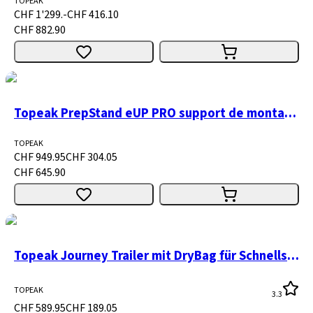
TOPEAK
CHF 1'299.-
CHF 416.10
CHF 882.90
Topeak PrepStand eUP PRO support de montage
TOPEAK
CHF 949.95
CHF 304.05
CHF 645.90
Topeak Journey Trailer mit DryBag für Schnellspanner
TOPEAK
3.3
CHF 589.95
CHF 189.05