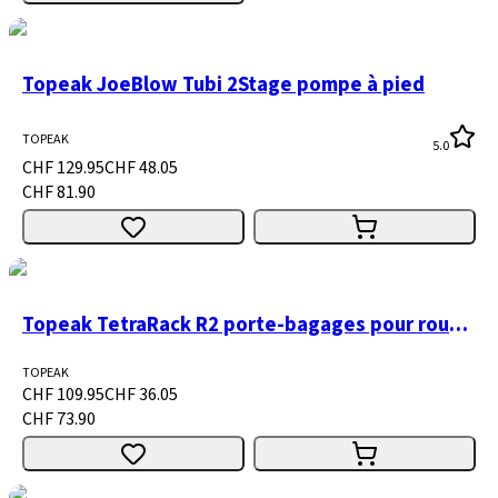
Topeak JoeBlow Tubi 2Stage pompe à pied
TOPEAK
5.0
CHF 129.95
CHF 48.05
CHF 81.90
Topeak TetraRack R2 porte-bagages pour route et gravier
TOPEAK
CHF 109.95
CHF 36.05
CHF 73.90