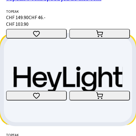
TOPEAK
CHF 149.90
CHF 46.-
CHF 103.90
Topeak T Hex Speed jeu de clés Allen
TOPEAK
CHF 149.90
CHF 46.-
CHF 103.90
Topeak PakGo GearPack II - sac rigide
TOPEAK