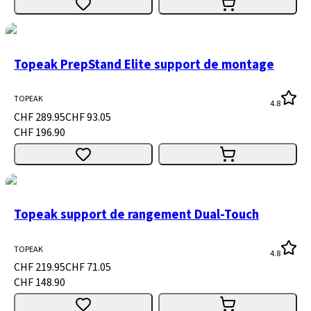
Topeak PrepStand Elite support de montage
TOPEAK
4.8
CHF 289.95
CHF 93.05
CHF 196.90
Topeak support de rangement Dual-Touch
TOPEAK
4.8
CHF 219.95
CHF 71.05
CHF 148.90