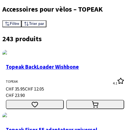
Accessoires pour vèlos
–
TOPEAK
Filtre
Trier par
243 produits
Topeak BackLoader Wishbone
TOPEAK
4.1
CHF 35.95
CHF 12.05
CHF 23.90
Topeak Fixer 55 adaptateur universel