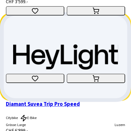
CHF 3'599.-
Diamant Mandara Gen 3
Citybike
E-Bike
Grösse
:
Medium
Aargau
CHF 3'999.-
CHF 1'000.-
CHF 2'999.-
Diamant Suvea Trip Pro Speed
Citybike
E-Bike
Grösse
:
Large
Luzern
CHF 6'899.-