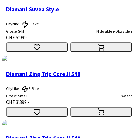
Diamant Suvea Style
Citybike
E-Bike
Grösse
:
S-M
Nidwalden-Obwalden
CHF 5'999.-
Diamant Zing Trip Core.II 540
Citybike
E-Bike
Grösse
:
Small
Waadt
CHF 3'399.-