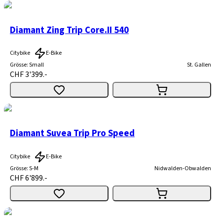
Diamant Zing Trip Core.II 540
Citybike
E-Bike
Grösse
:
Small
St. Gallen
CHF 3'399.-
Diamant Suvea Trip Pro Speed
Citybike
E-Bike
Grösse
:
S-M
Nidwalden-Obwalden
CHF 6'899.-