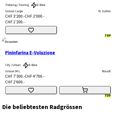
Trekking / Touring
E-Bike
Grösse
:
Large
St. Gallen
CHF 3'200.-
CHF 2'000.-
CHF 1'200.-
TOP
Occasion
Pininfarina E-Voluzione
City / Urban
E-Bike
Grösse
:
M-L
Waadt
CHF 7'300.-
CHF 4'700.-
CHF 2'600.-
TOP
Die beliebtesten Radgrössen