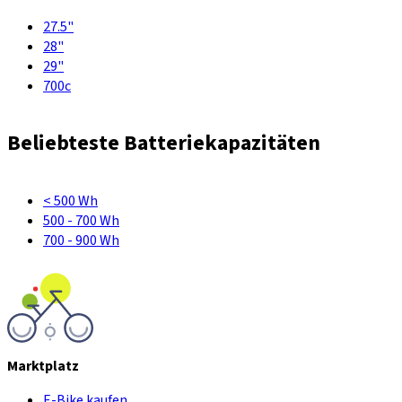
27.5"
28"
29"
700c
Beliebteste Batteriekapazitäten
< 500 Wh
500 - 700 Wh
700 - 900 Wh
Marktplatz
E-Bike kaufen