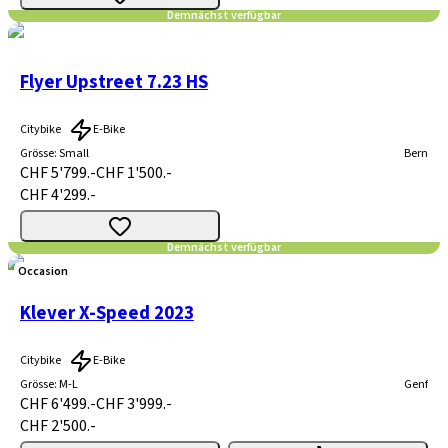
Demnächst verfügbar
Flyer Upstreet 7.23 HS
Citybike
E-Bike
Grösse
:
Small
Bern
CHF 5'799.-
CHF 1'500.-
CHF 4'299.-
Demnächst verfügbar
Occasion
Klever X-Speed 2023
Citybike
E-Bike
Grösse
:
M-L
Genf
CHF 6'499.-
CHF 3'999.-
CHF 2'500.-