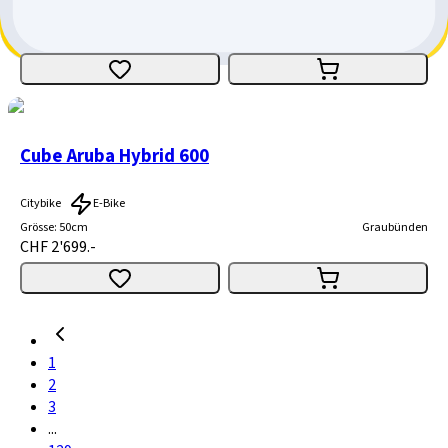
CHF 2'999.-
CHF 200.-
CHF 2'799.-
Cube Aruba Hybrid 600
Citybike
E-Bike
Grösse
:
50cm
Graubünden
CHF 2'699.-
1
2
3
...