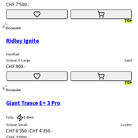
CHF 7'500.-
TOP
Occasion
Ridley Ignite
Hardtail
Grösse
:
X-Large
Genf
CHF 900.-
TOP
Occasion
Giant Trance E+ 3 Pro
Fully
E-Bike
Grösse
:
Small
Luzern
CHF 6'350.-
CHF 4'350.-
CHF 2'000.-