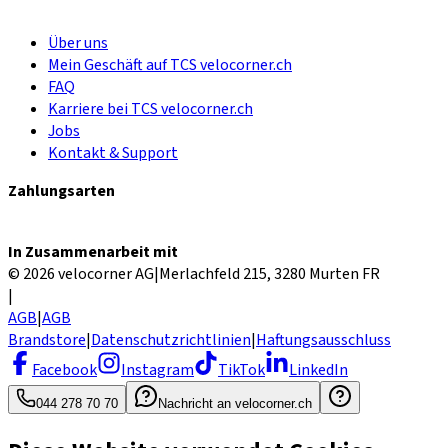
Über uns
Mein Geschäft auf TCS velocorner.ch
FAQ
Karriere bei TCS velocorner.ch
Jobs
Kontakt & Support
Zahlungsarten
In Zusammenarbeit mit
© 2026 velocorner AG
|
Merlachfeld 215, 3280 Murten FR
|
AGB
|
AGB
Brandstore
|
Datenschutzrichtlinien
|
Haftungsausschluss
Facebook
Instagram
TikTok
LinkedIn
044 278 70 70
Nachricht an velocorner.ch