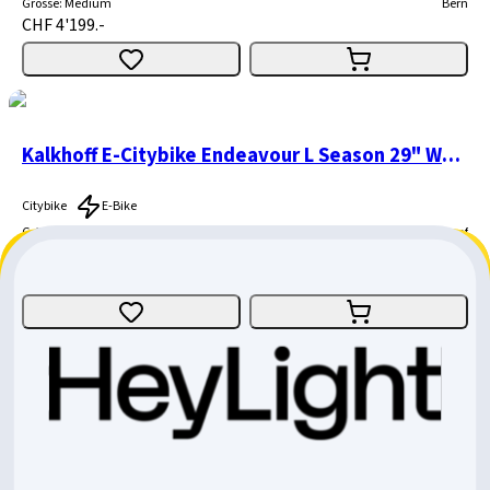
Grösse
:
Medium
Bern
CHF 4'199.-
Kalkhoff E-Citybike Endeavour L Season 29" Wa 400Wh
Citybike
E-Bike
Grösse
:
Small
Genf
CHF 2'999.-
CHF 200.-
CHF 2'799.-
Kalkhoff Endeavour 3 Season
Citybike
E-Bike
Grösse
:
Small
Genf