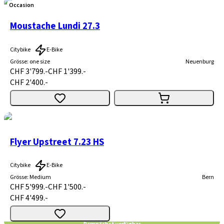
Occasion
Moustache Lundi 27.3
Citybike
E-Bike
Grösse
:
one size
Neuenburg
CHF 3'799.-
CHF 1'399.-
CHF 2'400.-
Flyer Upstreet 7.23 HS
Citybike
E-Bike
Grösse
:
Medium
Bern
CHF 5'999.-
CHF 1'500.-
CHF 4'499.-