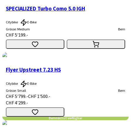
SPECIALIZED Turbo Como 5.0 IGH
Citybike
E-Bike
Grösse
:
Medium
Bern
CHF 5'199.-
Flyer Upstreet 7.23 HS
Citybike
E-Bike
Grösse
:
Small
Bern
CHF 5'799.-
CHF 1'500.-
CHF 4'299.-
Demnächst verfügbar