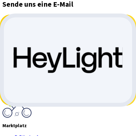
Sende uns eine E-Mail
Gerne helfen wir dir auch per E-Mail weiter und beantworten
deine Frage innert 48h.
Name
*
E-Mail
*
Telefon
Hier schreiben
*
Kopie senden
Senden
Marktplatz