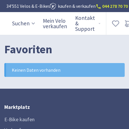
044 278 70 70
34'551 Velos & E-Bikes
kaufen & verkaufen
Kontakt
Mein Velo
Suchen
&
verkaufen
Support
Favoriten
Keinen Daten vorhanden
Marktplatz
E-Bike kaufen