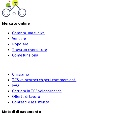
Mercato online
Compra una e-bike
Vendere
Popolare
Trova un rivenditore
Come funziona
Chi siamo
TCS velocorner.ch per i commercianti
FAQ
Carriera in TCS velocorner.ch
Offerte di lavoro
Contatti e assistenza
Metodi di pagamento