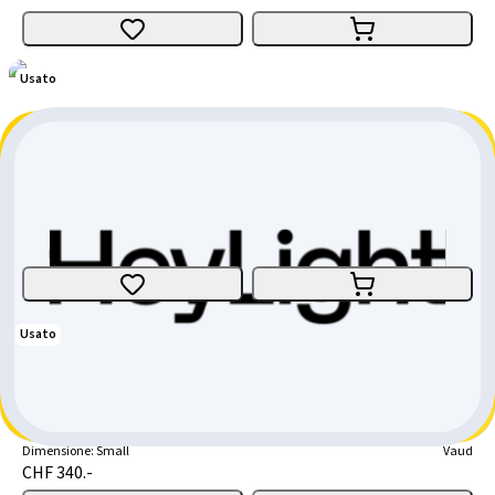
Usato
Stromer ST2
Bici da città
E-Bike
Dimensione
:
Large
Vaud
CHF 7'900.-
CHF 2'700.-
CHF 5'200.-
Usato
GHOST Lanao
Hardtail
Dimensione
:
Small
Vaud
CHF 340.-