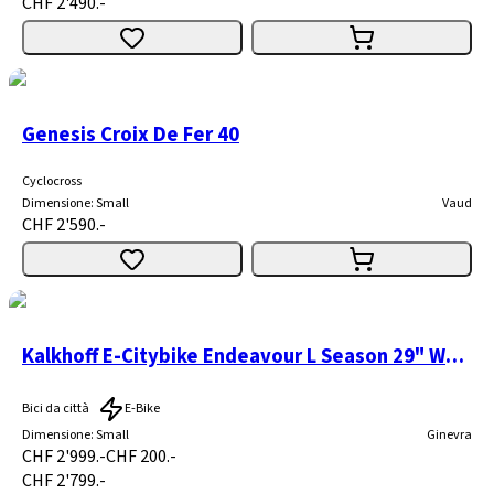
CHF 2'490.-
Genesis Croix De Fer 40
Cyclocross
Dimensione
:
Small
Vaud
CHF 2'590.-
Kalkhoff E-Citybike Endeavour L Season 29" Wa 400Wh
Bici da città
E-Bike
Dimensione
:
Small
Ginevra
CHF 2'999.-
CHF 200.-
CHF 2'799.-