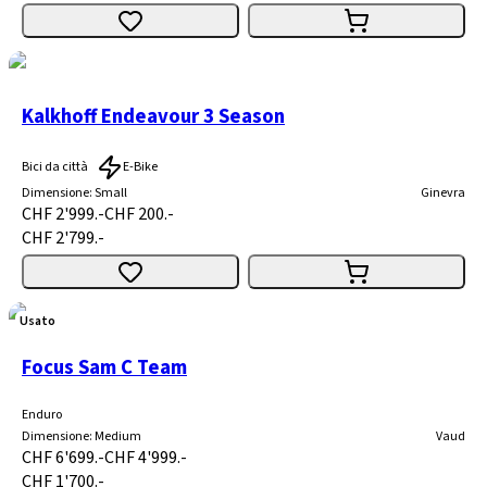
Kalkhoff Endeavour 3 Season
Bici da città
E-Bike
Dimensione
:
Small
Ginevra
CHF 2'999.-
CHF 200.-
CHF 2'799.-
Usato
Focus Sam C Team
Enduro
Dimensione
:
Medium
Vaud
CHF 6'699.-
CHF 4'999.-
CHF 1'700.-