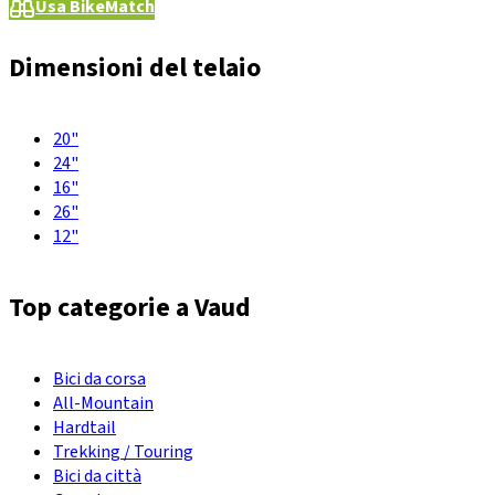
Usa BikeMatch
Dimensioni del telaio
20"
24"
16"
26"
12"
Top categorie a Vaud
Bici da corsa
All-Mountain
Hardtail
Trekking / Touring
Bici da città