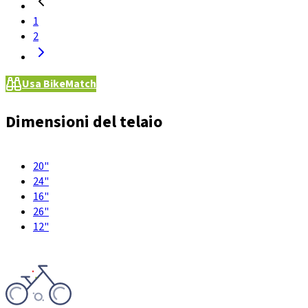
1
2
Usa BikeMatch
Dimensioni del telaio
20"
24"
16"
26"
12"