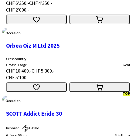
CHF 6'350.-
CHF 4'350.-
CHF 2'000.-
Occasion
Orbea Oiz M Ltd 2025
Crosscountry
Grösse
:
Large
Genf
CHF 10'400.-
CHF 5'300.-
CHF 5'100.-
TOP
Occasion
SCOTT Addict Eride 30
Rennrad
E-Bike
Grösse
:
56cm
Solothurn