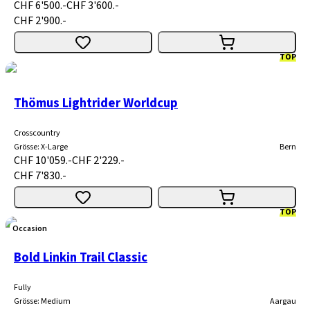
CHF 6'500.-
CHF 3'600.-
CHF 2'900.-
TOP
Thömus Lightrider Worldcup
Crosscountry
Grösse
:
X-Large
Bern
CHF 10'059.-
CHF 2'229.-
CHF 7'830.-
TOP
Occasion
Bold Linkin Trail Classic
Fully
Grösse
:
Medium
Aargau