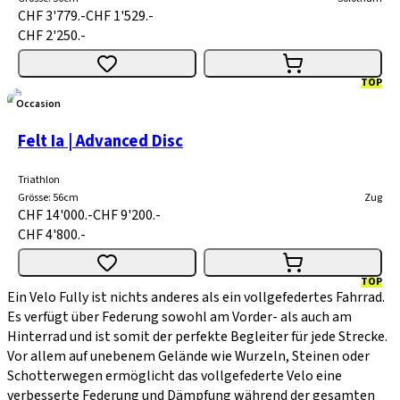
CHF 3'779.-
CHF 1'529.-
CHF 2'250.-
TOP
Occasion
Felt Ia | Advanced Disc
Triathlon
Grösse
:
56cm
Zug
CHF 14'000.-
CHF 9'200.-
CHF 4'800.-
TOP
Ein Velo Fully ist nichts anderes als ein vollgefedertes Fahrrad.
Es verfügt über Federung sowohl am Vorder- als auch am
Hinterrad und ist somit der perfekte Begleiter für jede Strecke.
Vor allem auf unebenem Gelände wie Wurzeln, Steinen oder
Schotterwegen ermöglicht das vollgefederte Velo eine
verbesserte Federung und Dämpfung während der gesamten