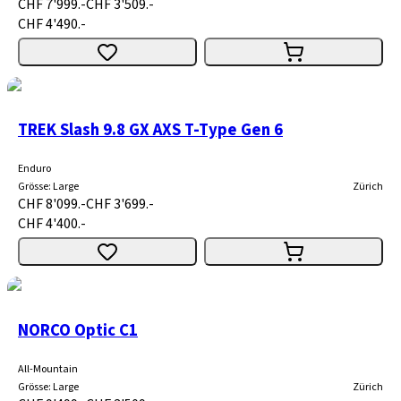
CHF 7'999.-
CHF 3'509.-
CHF 4'490.-
TREK Slash 9.8 GX AXS T-Type Gen 6
Enduro
Grösse
:
Large
Zürich
CHF 8'099.-
CHF 3'699.-
CHF 4'400.-
NORCO Optic C1
All-Mountain
Grösse
:
Large
Zürich