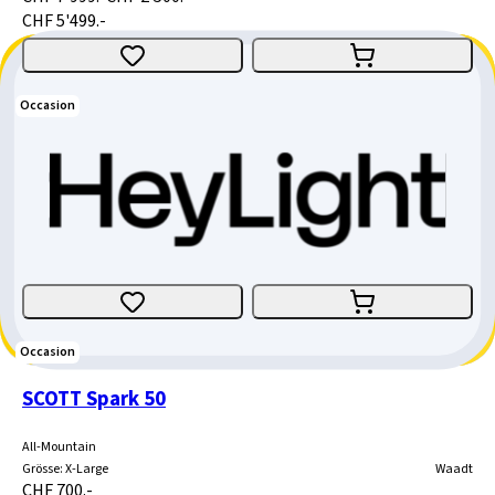
CHF 5'499.-
Occasion
SCOTT Genius 900 Tuned AXS
Fully
Grösse
:
Medium
Bern
CHF 6'900.-
CHF 2'900.-
CHF 4'000.-
Occasion
SCOTT Spark 50
All-Mountain
Grösse
:
X-Large
Waadt
CHF 700.-