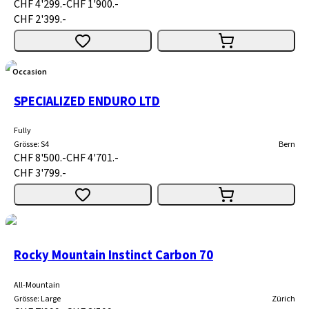
CHF 4'299.-
CHF 1'900.-
CHF 2'399.-
Occasion
SPECIALIZED ENDURO LTD
Fully
Grösse
:
S4
Bern
CHF 8'500.-
CHF 4'701.-
CHF 3'799.-
Rocky Mountain Instinct Carbon 70
All-Mountain
Grösse
:
Large
Zürich