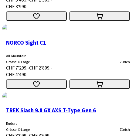
CHF 5'499.-
CHF 1'509.-
CHF 3'990.-
NORCO Sight C1
All-Mountain
Grösse
:
X-Large
Zürich
CHF 7'299.-
CHF 2'809.-
CHF 4'490.-
TREK Slash 9.8 GX AXS T-Type Gen 6
Enduro
Grösse
:
X-Large
Zürich
CHF 8'099.-
CHF 3'699.-