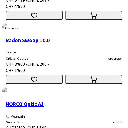
CHF 6'799.-
CHF 2'209.-
CHF 4'590.-
Occasion
Radon Swoop 10.0
Enduro
Grösse
:
X-Large
Appenzell
CHF 3'800.-
CHF 2'200.-
CHF 1'600.-
NORCO Optic A1
All-Mountain
Grösse
:
Small
Zürich