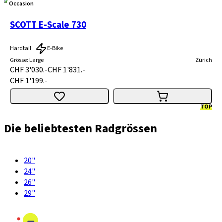
Occasion
SCOTT E-Scale 730
Hardtail
E-Bike
Grösse
:
Large
Zürich
CHF 3'030.-
CHF 1'831.-
CHF 1'199.-
TOP
Die beliebtesten Radgrössen
20"
24"
26"
29"