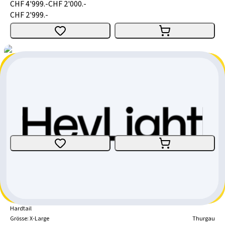
CHF 4'999.-
CHF 2'000.-
CHF 2'999.-
BMC Fourstroke 01 TWO
Fully
Grösse
:
Large
Thurgau
CHF 9'499.-
CHF 5'700.-
CHF 3'799.-
BMC Twostroke AL SIX
Hardtail
Grösse
:
X-Large
Thurgau