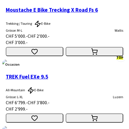
Moustache E Bike Trecking X Road Fs 6
Trekking / Touring
E-Bike
Grösse
:
M-L
Wallis
CHF 5'000.-
CHF 2'000.-
CHF 3'000.-
TOP
Occasion
TREK Fuel EXe 9.5
All-Mountain
E-Bike
Grösse
:
L-XL
Luzern
CHF 6'799.-
CHF 3'800.-
CHF 2'999.-