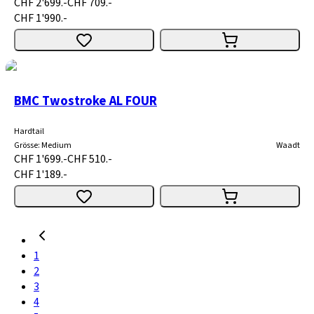
CHF 2'699.-
CHF 709.-
CHF 1'990.-
BMC Twostroke AL FOUR
Hardtail
Grösse
:
Medium
Waadt
CHF 1'699.-
CHF 510.-
CHF 1'189.-
1
2
3
4