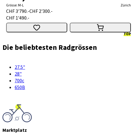
Grösse
:
M-L
Zürich
CHF 3'790.-
CHF 2'300.-
CHF 1'490.-
TOP
Die beliebtesten Radgrössen
27.5"
28"
700c
650B
Marktplatz