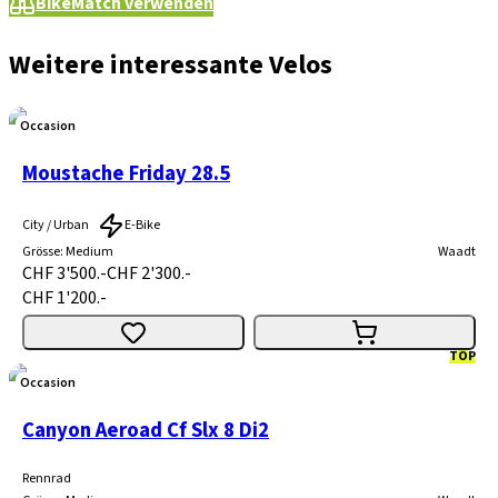
BikeMatch verwenden
Weitere interessante Velos
Occasion
Moustache Friday 28.5
City / Urban
E-Bike
Grösse
:
Medium
Waadt
CHF 3'500.-
CHF 2'300.-
CHF 1'200.-
TOP
Occasion
Canyon Aeroad Cf Slx 8 Di2
Rennrad