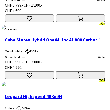
Grösse
:
Medium
Waadt
CHF 5'799.-
CHF 1'100.-
CHF 4'699.-
TOP
Occasion
Cube Stereo Hybrid One44 Hpc At 800 Carbon´n´gold
Mountainbike
E-Bike
Grösse
:
Medium
Wallis
CHF 6'990.-
CHF 2'000.-
CHF 4'990.-
TOP
Leopard Highspeed 45Km/H
Andere
E-Bike