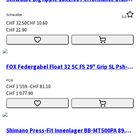
Schwalbe
5.0
CHF 32.50
CHF 10.60
CHF 21.90
FOX Federgabel Float 32 SC FS 29" Grip SL Psh-Lk 100 15x110 1.5 T shiny
FOX
CHF 1'159.-
CHF 81.10
CHF 1'077.90
Shimano Press-Fit Innenlager BB-MT500PA 89.5/92 mm