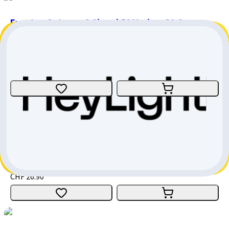
Ergotec Octopus 2 Ahead 50 Vorbau 31.8
Ergotec
5.0
CHF 44.90
CHF 14.-
CHF 30.90
Giant Contact OD2 Vorbau
Giant
CHF 38.-
CHF 11.10
CHF 26.90