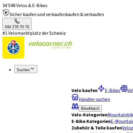
34'548 Velos & E-Bikes
Sicher kaufen und verkaufen
kaufen & verkaufen
044 278 70 70
#1 Velomarktplatz der Schweiz
Suchen
Velo kaufen
E-Bikes
Ve
Händler suchen
BikeMatch
Velo-Kategorien
Mountainbi
E-Bike Kategorien
E-Mountai
Zubehör & Teile kaufen
Velo