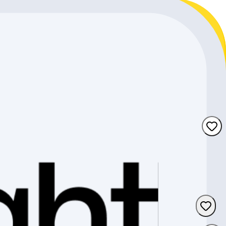
Waadt