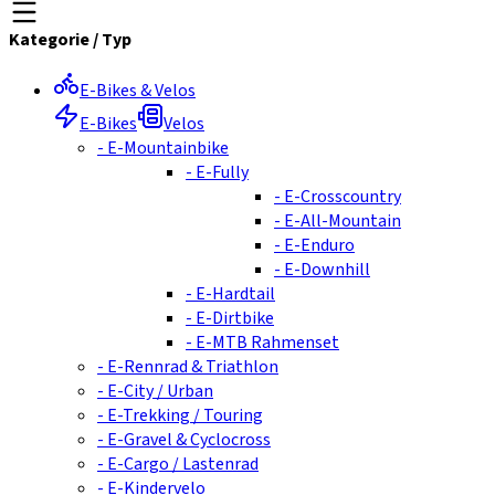
Kategorie
/
Typ
E-Bikes & Velos
E-Bikes
Velos
-
E-Mountainbike
-
E-Fully
-
E-Crosscountry
-
E-All-Mountain
-
E-Enduro
-
E-Downhill
-
E-Hardtail
-
E-Dirtbike
-
E-MTB Rahmenset
-
E-Rennrad & Triathlon
-
E-City / Urban
-
E-Trekking / Touring
-
E-Gravel & Cyclocross
-
E-Cargo / Lastenrad
-
E-Kindervelo