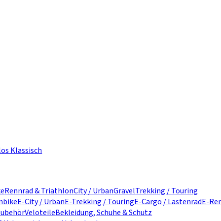
los Klassisch
ke
Rennrad & Triathlon
City / Urban
Gravel
Trekking / Touring
nbike
E-City / Urban
E-Trekking / Touring
E-Cargo / Lastenrad
E-Ren
zubehör
Veloteile
Bekleidung, Schuhe & Schutz