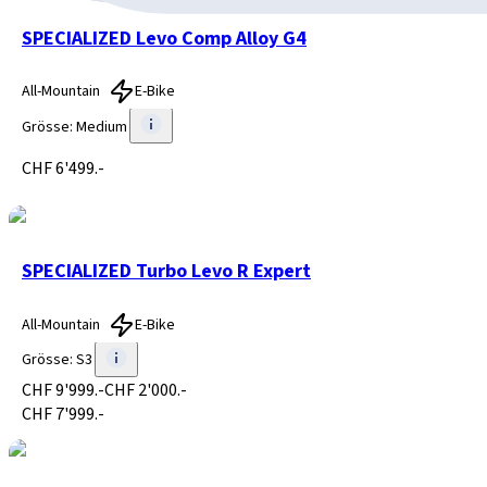
SPECIALIZED Levo Comp Alloy G4
All-Mountain
E-Bike
Grösse
:
Medium
CHF 6'499.-
SPECIALIZED Turbo Levo R Expert
All-Mountain
E-Bike
Grösse
:
S3
CHF 9'999.-
CHF 2'000.-
CHF 7'999.-