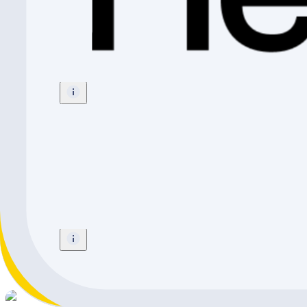
SPECIALIZED Turbo Levo R Expert
All-Mountain
E-Bike
Grösse
:
S4
CHF 9'990.-
CHF 1'200.-
CHF 8'790.-
SPECIALIZED Turbo Levo R Comp
All-Mountain
E-Bike
Grösse
:
S3
CHF 7'990.-
CHF 1'100.-
CHF 6'890.-