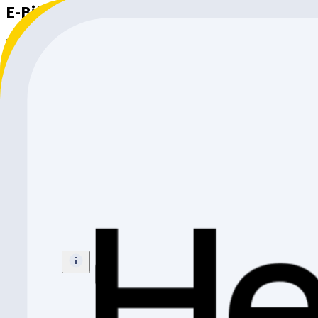
E-Bike All-Mountain
–
SPECIALIZED
Filter
Sortieren nach
Filter
98 All-Mountain
Sortieren nach
:
Relevanz
Die von dir gesuchte Anzeige ist nicht mehr verfügbar.
SPECIALIZED Levo R Comp Alloy 29"
All-Mountain
E-Bike
Grösse
:
S3
CHF 7'999.-