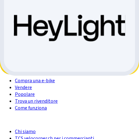
24"
16"
26"
12"
Mercato online
Compra una e-bike
Vendere
Popolare
Trova un rivenditore
Come funziona
Chi siamo
TCS velocorner.ch per i commercianti