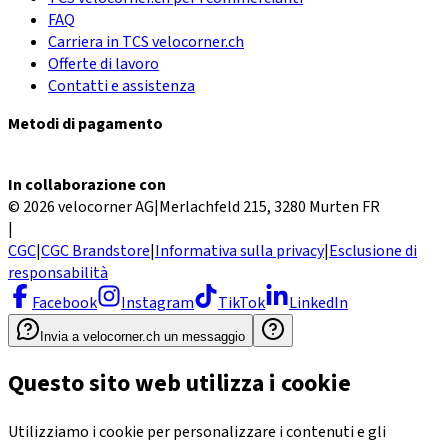
FAQ
Carriera in TCS velocorner.ch
Offerte di lavoro
Contatti e assistenza
Metodi di pagamento
In collaborazione con
© 2026 velocorner AG
|
Merlachfeld 215, 3280 Murten FR
|
CGC
|
CGC Brandstore
|
Informativa sulla privacy
|
Esclusione di
responsabilità
Facebook
Instagram
TikTok
LinkedIn
Invia a velocorner.ch un messaggio
Questo sito web utilizza i cookie
Utilizziamo i cookie per personalizzare i contenuti e gli