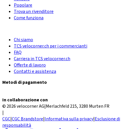
Popolare
Trova un rivenditore
Come funziona
Chi siamo
TCS velocorner.ch per i commercianti
FAQ
Carriera in TCS velocorner.ch
Offerte di lavoro
Contatti e assistenza
Metodi di pagamento
In collaborazione con
© 2026 velocorner AG
|
Merlachfeld 215, 3280 Murten FR
|
CGC
|
CGC Brandstore
|
Informativa sulla privacy
|
Esclusione di
responsabilità