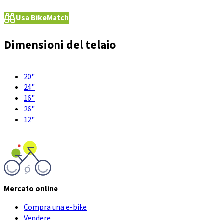
Usa BikeMatch
Dimensioni del telaio
20"
24"
16"
26"
12"
Mercato online
Compra una e-bike
Vendere