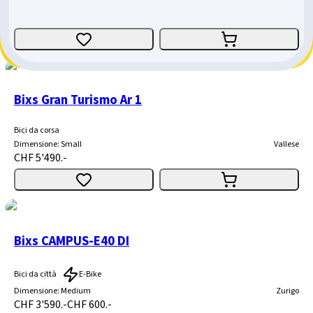
Dimensione
:
Small
Vallese
CHF 3'990.-
Bixs Gran Turismo Ar 1
Bici da corsa
Dimensione
:
Small
Vallese
CHF 5'490.-
Bixs CAMPUS-E40 DI
Bici da città
E-Bike
Dimensione
:
Medium
Zurigo
CHF 3'590.-
CHF 600.-