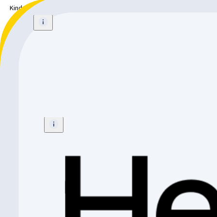
Kindervelo
Grösse
:
CHF 629.-
Mustang Thunder 12
Kindervelo
Grösse
:
12"
CHF 359.-
Mustang Fury 16
Kindervelo