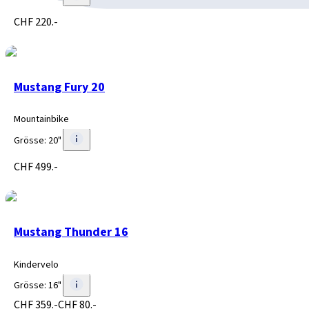
CHF 220.-
Mustang Fury 20
Mountainbike
Grösse
:
20"
CHF 499.-
Mustang Thunder 16
Kindervelo
Grösse
:
16"
CHF 359.-
CHF 80.-