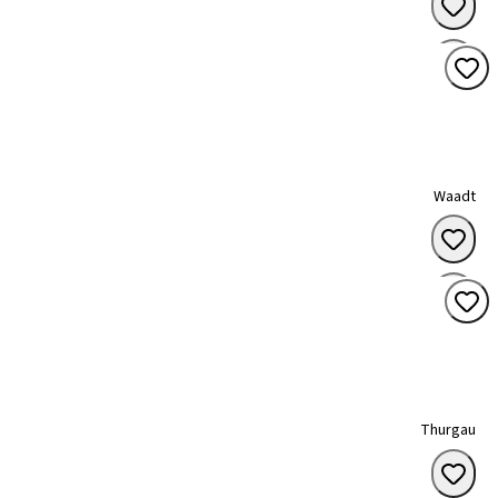
Waadt
Thurgau