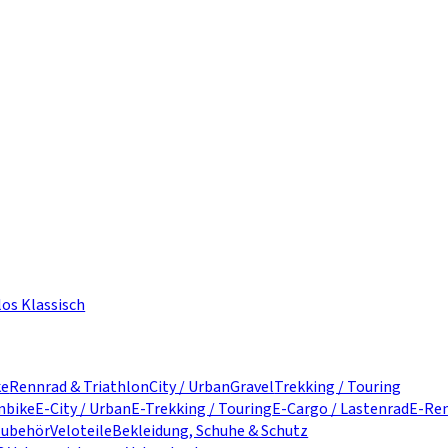
los Klassisch
ke
Rennrad & Triathlon
City / Urban
Gravel
Trekking / Touring
nbike
E-City / Urban
E-Trekking / Touring
E-Cargo / Lastenrad
E-Ren
zubehör
Veloteile
Bekleidung, Schuhe & Schutz