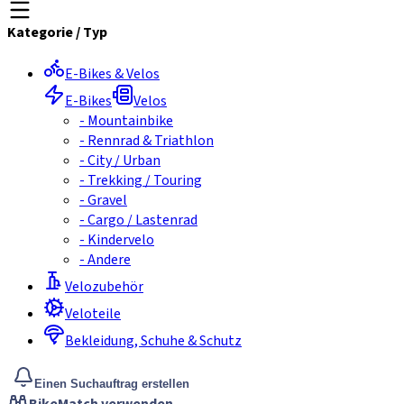
Kategorie
/
Typ
E-Bikes & Velos
E-Bikes
Velos
-
Mountainbike
-
Rennrad & Triathlon
-
City / Urban
-
Trekking / Touring
-
Gravel
-
Cargo / Lastenrad
-
Kindervelo
-
Andere
Velozubehör
Veloteile
Bekleidung, Schuhe & Schutz
Einen Suchauftrag erstellen