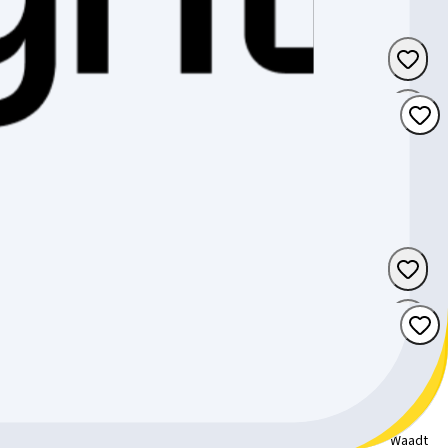
Bern
Waadt
Waadt