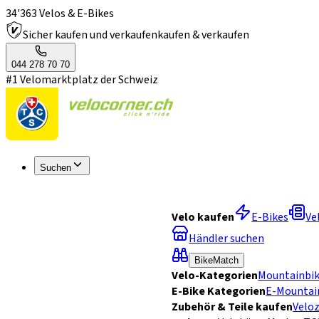
34'363 Velos & E-Bikes
Sicher kaufen und verkaufen
kaufen & verkaufen
044 278 70 70
#1 Velomarktplatz der Schweiz
Suchen
Velo kaufen
E-Bikes
Ve
Händler suchen
BikeMatch
Velo-Kategorien
Mountainbi
E-Bike Kategorien
E-Mountai
Zubehör & Teile kaufen
Velo