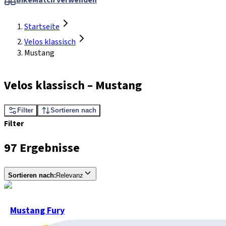
BikeMatch verwenden
Startseite
Velos klassisch
Mustang
Velos klassisch
–
Mustang
Filter
Sortieren nach
Filter
97 Ergebnisse
Sortieren nach
:
Relevanz
Mustang Fury