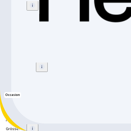
Grösse
:
16"
CHF 449.-
Mustang Thunder 16
Kindervelo
Grösse
:
one size
CHF 359.-
Occasion
Mustang Trailstar 16
Hardtail
Grösse
:
16"