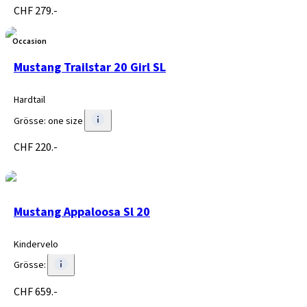
CHF 279.-
Occasion
Mustang Trailstar 20 Girl SL
Hardtail
Grösse
:
one size
CHF 220.-
Mustang Appaloosa Sl 20
Kindervelo
Grösse
:
CHF 659.-