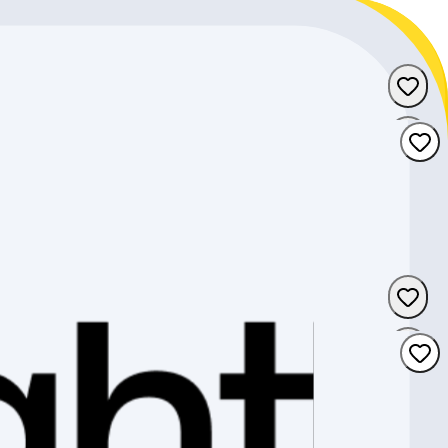
Graubünden
Wallis