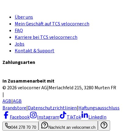
Über uns
Mein Geschäft auf TCS velocorner.ch
FAQ
Karriere bei TCS velocorner.ch
Jobs
Kontakt & Support
Zahlungsarten
In Zusammenarbeit mit
© 2026 velocorner AG
|
Merlachfeld 215, 3280 Murten FR
|
AGB
|
AGB
Brandstore
|
Datenschutzrichtlinien
|
Haftungsausschluss
Facebook
Instagram
TikTok
LinkedIn
044 278 70 70
Nachricht an velocorner.ch