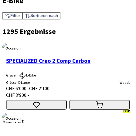
E-Bike
Filter
Sortieren nach
1295 Ergebnisse
Occasion
SPECIALIZED Creo 2 Comp Carbon
Gravel
E-Bike
Grösse
:
X-Large
Waadt
CHF 6'000.-
CHF 2'100.-
CHF 3'900.-
TOP
Occasion
Reserviert