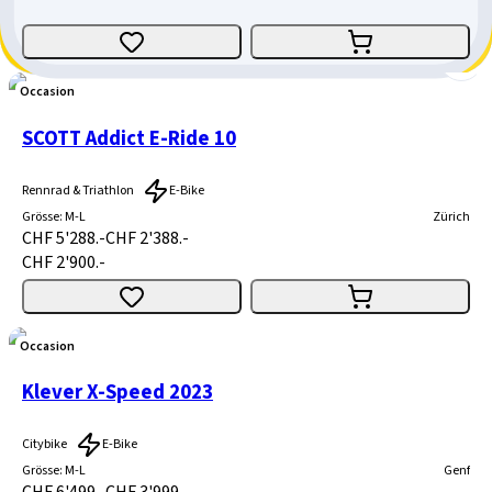
CHF 2'929.10
Occasion
SCOTT Addict E-Ride 10
Rennrad & Triathlon
E-Bike
Grösse
:
M-L
Zürich
CHF 5'288.-
CHF 2'388.-
CHF 2'900.-
Occasion
Klever X-Speed 2023
Citybike
E-Bike
Grösse
:
M-L
Genf
CHF 6'499.-
CHF 3'999.-