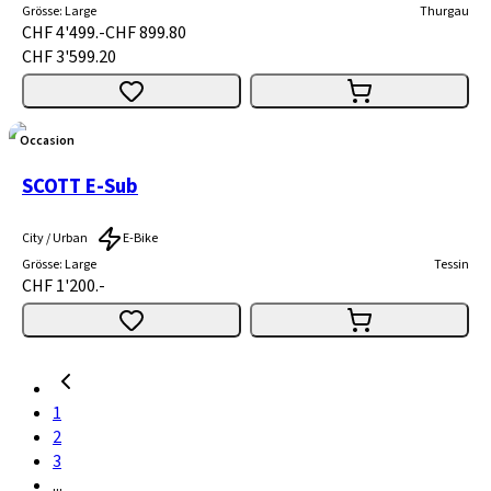
Grösse
:
Large
Thurgau
CHF 4'499.-
CHF 899.80
CHF 3'599.20
Occasion
SCOTT E-Sub
City / Urban
E-Bike
Grösse
:
Large
Tessin
CHF 1'200.-
1
2
3
...