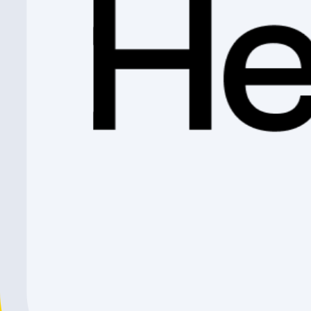
Profil recherché :
CFC de mécanicien ou de très bonnes connaissances dans l
Bon esprit d’équipe
Bonne gestion du stress et des responsabilités
Sens de contact
Rapidité et autonomie
Notre offre
Nous vous proposons une activité passionnante au sein d’une entr
Kalkhoff – Riese & Müller – Bergamont sont les marques phares de
comme Shimano Service Center.
Lieu de travail
Castella 2.0 – Rte du Verdel 22 – 1630 Bulle