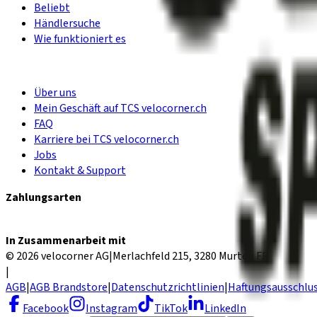
Beliebt
Händlersuche
Wie funktioniert es
Über uns
Mein Geschäft auf TCS velocorner.ch
FAQ
Karriere bei TCS velocorner.ch
Jobs
Kontakt & Support
Zahlungsarten
In Zusammenarbeit mit
© 2026 velocorner AG
|
Merlachfeld 215, 3280 Murten FR
|
AGB
|
AGB Brandstore
|
Datenschutzrichtlinien
|
Haftungsausschlu
Facebook
Instagram
TikTok
LinkedIn