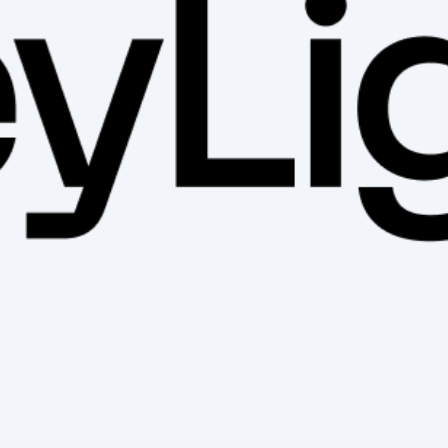
a mécanique vélo
eprise dynamique active dans le domaine du sport avec ces 2 magas
 notre entreprise. L’ergonomie est notre ligne directrice avec not