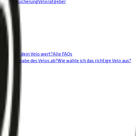
S Veloversicherung
Veloratgeber
ie viel ist dein Velo wert?
Alle FAQs
t die Übergabe des Velos ab?
Wie wähle ich das richtige Velo aus?