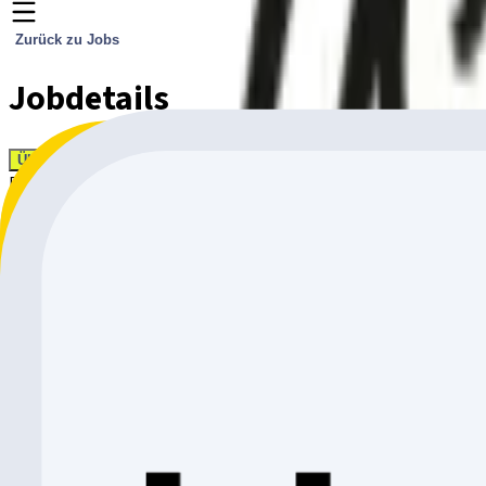
Zurück zu Jobs
Jobdetails
Übernehmen
February 7, 2024
Mécanicien Cycle 80-100%
Vos tâches
Réparations des vélos de la clientèle
Montage des vélos neufs
Mise en service et mise à jour E-Bike
Ventes d’accessoires
Soutien des vendeurs dans la vente de vélos
Participer aux cours de formation des marques