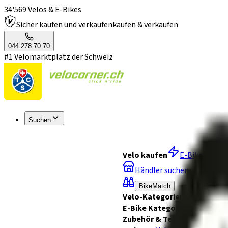
34'569 Velos & E-Bikes
Sicher kaufen und verkaufen
kaufen & verkaufen
044 278 70 70
#1 Velomarktplatz der Schweiz
Suchen
Velo kaufen
E-Bikes
Ve
Händler suchen
BikeMatch
Velo-Kategorien
Mountainbi
E-Bike Kategorien
E-Mountai
Zubehör & Teile kaufen
Velo