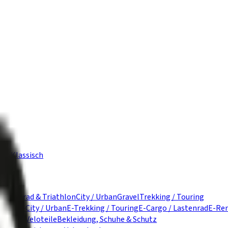
los Klassisch
ke
Rennrad & Triathlon
City / Urban
Gravel
Trekking / Touring
nbike
E-City / Urban
E-Trekking / Touring
E-Cargo / Lastenrad
E-Ren
zubehör
Veloteile
Bekleidung, Schuhe & Schutz