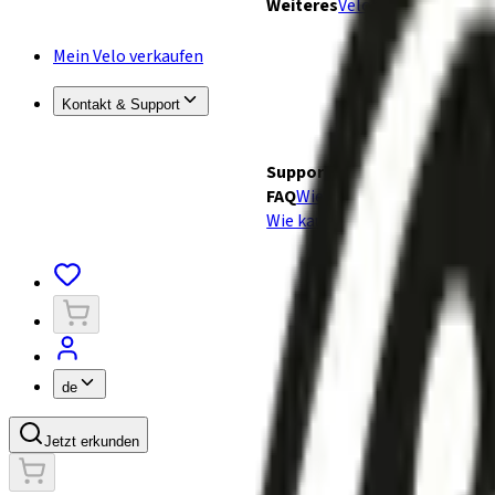
Weiteres
Velobörse
Marken
TC
Mein Velo verkaufen
Kontakt & Support
Support
Kontakt
FAQ
Wie verkaufe ich ein Velo?
W
Wie kaufe ich ein Velo?
Wie läuf
de
Jetzt erkunden