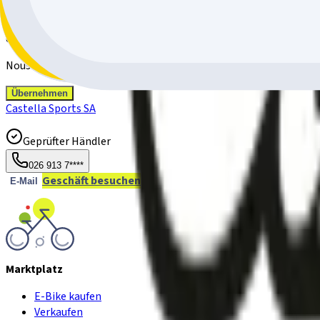
Entrée en fonction
de suite ou à convenir
Nous nous réjouissons de recevoir votre dossier complet via ce fo
Übernehmen
Castella Sports SA
Geprüfter Händler
026 913 7****
Geschäft besuchen
E-Mail
Marktplatz
E-Bike kaufen
Verkaufen