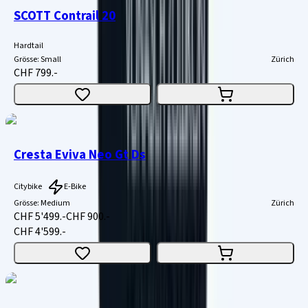
SCOTT Contrail 20
Hardtail
Grösse
:
Small
Zürich
CHF 799.-
Cresta Eviva Neo Gt Ds
Citybike
E-Bike
Grösse
:
Medium
Zürich
CHF 5'499.-
CHF 900.-
CHF 4'599.-