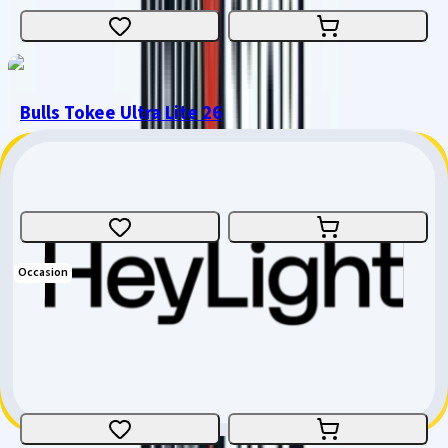
Bulls Tokee Ultra Lite 26
Kindervelo
Grösse
:
26"
Zürich
CHF 1'499.-
Occasion
Orbea Rallon M10
Fully
Grösse
:
Small
Zürich
CHF 2'600.-