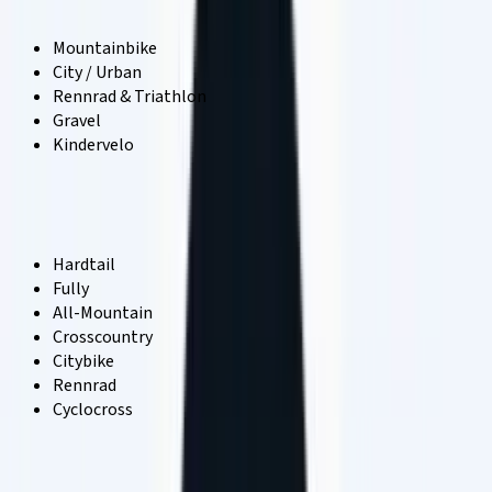
Mountainbike
City / Urban
Rennrad & Triathlon
Gravel
Kindervelo
Unterkategorie
Hardtail
Fully
All-Mountain
Crosscountry
Citybike
Rennrad
Cyclocross
Filter
Sortieren nach