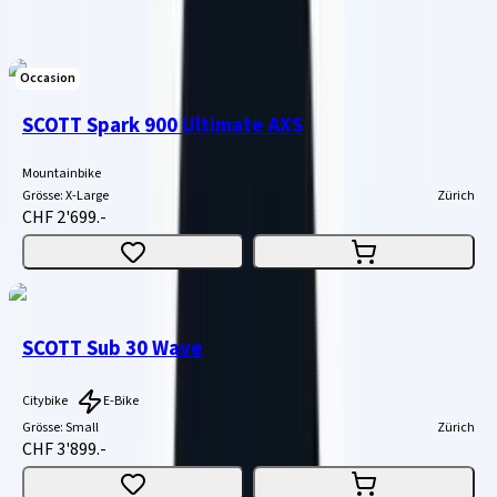
238 Artikel
Occasion
SCOTT Spark 900 Ultimate AXS
Mountainbike
Grösse
:
X-Large
Zürich
CHF 2'699.-
SCOTT Sub 30 Wave
Citybike
E-Bike
Grösse
:
Small
Zürich
CHF 3'899.-