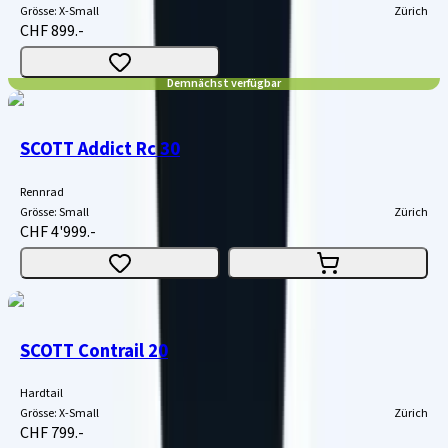
Grösse
:
X-Small
Zürich
CHF 899.-
Demnächst verfügbar
SCOTT Addict Rc 30
Rennrad
Grösse
:
Small
Zürich
CHF 4'999.-
SCOTT Contrail 20
Hardtail
Grösse
:
X-Small
Zürich
CHF 799.-