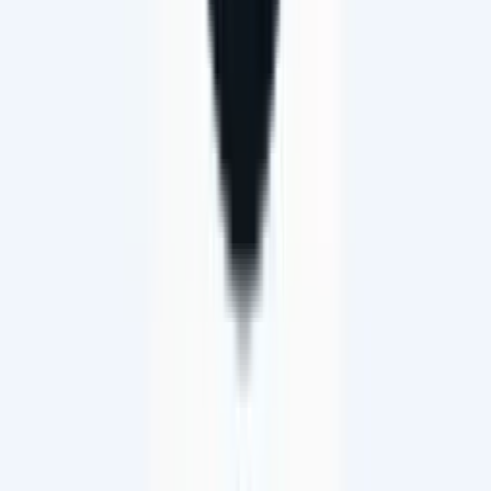
Zahlungsarten
In Zusammenarbeit mit
© 2026 velocorner AG
|
Merlachfeld 215, 3280 Murten FR
|
AGB
|
AGB
Brandstore
|
Datenschutzrichtlinien
|
Haftungsausschluss
Facebook
Instagram
TikTok
LinkedIn
044 278 70 70
Nachricht an velocorner.ch
Diese Website verwendet Cookies
Wir verwenden Cookies, um Inhalte und Anzeigen zu
personalisieren, um Social-Media-Funktionen bereitzustellen
und um unseren Traffic zu analysieren. Außerdem geben wir
Informationen über deine Nutzung unserer Seite an unsere
Partner für soziale Medien, Werbung und Analysen weiter, die