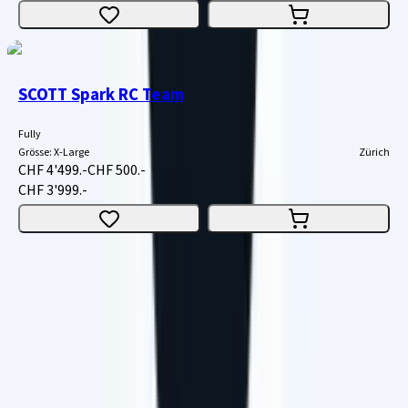
SCOTT Spark RC Team
Fully
Grösse
:
X-Large
Zürich
CHF 4'499.-
CHF 500.-
CHF 3'999.-
1
2
3
...
10