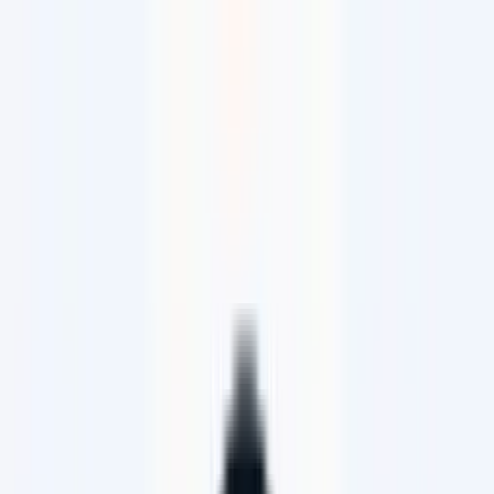
34'337 Velos & E-Bikes
Sicher kaufen und verkaufen
kaufen & verkaufen
044 278 70 70
#1 Velomarktplatz der Schweiz
Jetzt erkunden
|
Zurück
Startseite
Velo-Shop Vonäsch
Velo-Shop Vonäsch