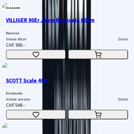
Occasion
VILLIGER 90Er Jahre Rennvelo 60Cm
Rennrad
Grösse
:
60cm
Zürich
CHF 300.-
SCOTT Scale 400
Kindervelo
Grösse
:
one size
Zürich
CHF 549.-