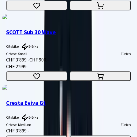
SCOTT Sub 30 Wave
Citybike
E-Bike
Grösse
:
Small
Zürich
CHF 3'899.-
CHF 900.-
CHF 2'999.-
Cresta Eviva Gt
Citybike
E-Bike
Grösse
:
Medium
Zürich
CHF 3'899.-