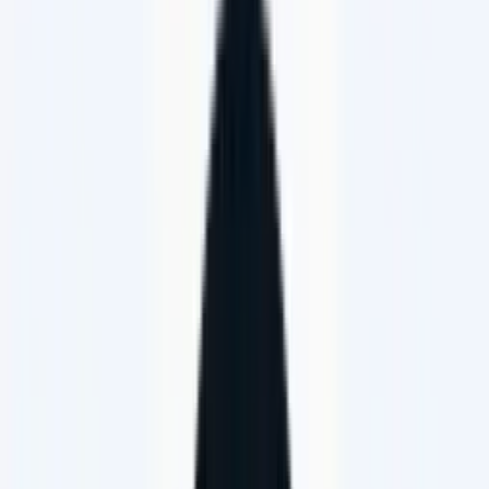
Geprüfter Händler
044 391 3****
Website
E-Mail
Adresse
Dachslerenstrasse 5, 8702 Zollikon
Öffnungszeiten
Inserate von Velo-Shop Vonäsch
Art/Kategorie
Alle
Elektrisch
Klassisch
Zubehör
Bekleidung, Schuhe & Schutz
Kategorie