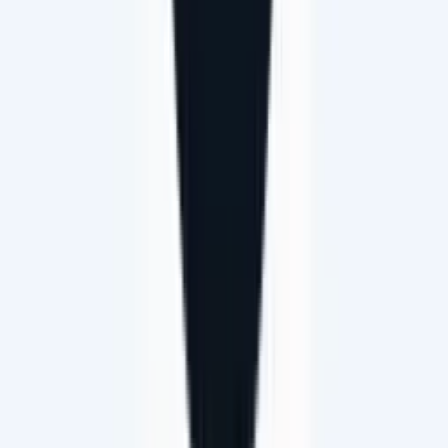
Marktplatz
E-Bike kaufen
Verkaufen
Beliebt
Händlersuche
Wie funktioniert es
Über uns
Mein Geschäft auf TCS velocorner.ch
FAQ
Karriere bei TCS velocorner.ch
Jobs
Kontakt & Support