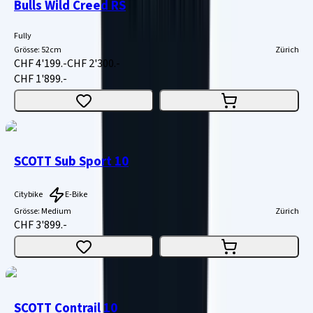
Bulls Wild Creed RS
Fully
Grösse
:
52cm
Zürich
CHF 4'199.-
CHF 2'300.-
CHF 1'899.-
SCOTT Sub Sport 10
Citybike
E-Bike
Grösse
:
Medium
Zürich
CHF 3'899.-
SCOTT Contrail 10