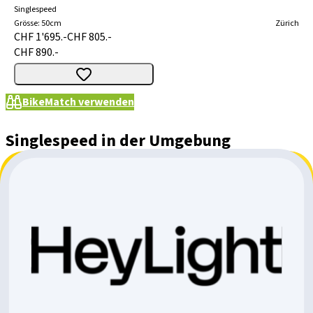
Singlespeed
Grösse
:
50cm
Zürich
CHF 1'695.-
CHF 805.-
CHF 890.-
BikeMatch verwenden
Singlespeed in der Umgebung
Aargau
Zürich
Rahmengrösse
Medium
50cm