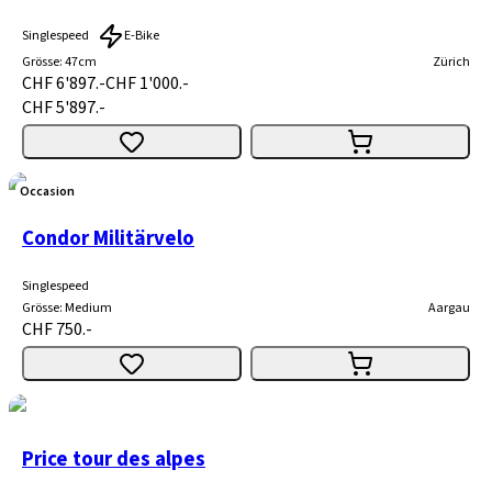
Singlespeed
E-Bike
Grösse
:
47cm
Zürich
CHF 6'897.-
CHF 1'000.-
CHF 5'897.-
Occasion
Condor Militärvelo
Singlespeed
Grösse
:
Medium
Aargau
CHF 750.-
Price tour des alpes