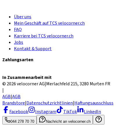
Über uns
Mein Geschäft auf TCS velocorner.ch
FAQ
Karriere bei TCS velocorner.ch
Jobs
Kontakt & Support
Zahlungsarten
In Zusammenarbeit mit
© 2026 velocorner AG
|
Merlachfeld 215, 3280 Murten FR
|
AGB
|
AGB
Brandstore
|
Datenschutzrichtlinien
|
Haftungsausschluss
Facebook
Instagram
TikTok
LinkedIn
044 278 70 70
Nachricht an velocorner.ch