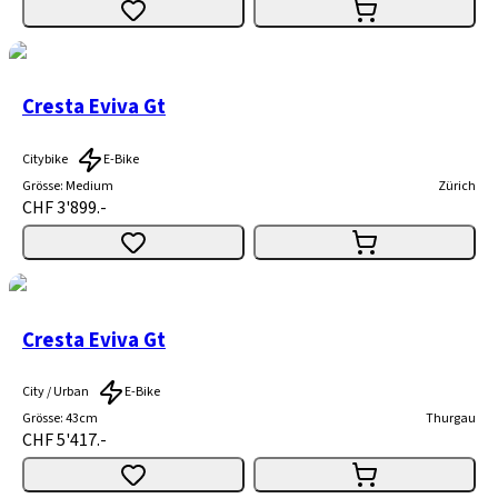
Cresta Eviva Gt
Citybike
E-Bike
Grösse
:
Medium
Zürich
CHF 3'899.-
Cresta Eviva Gt
City / Urban
E-Bike
Grösse
:
43cm
Thurgau
CHF 5'417.-