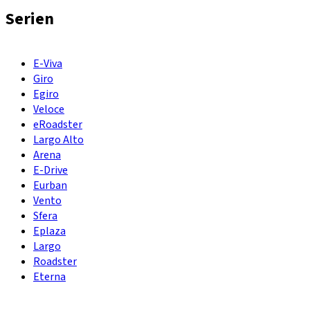
Serien
E-Viva
Giro
Egiro
Veloce
eRoadster
Largo Alto
Arena
E-Drive
Eurban
Vento
Sfera
Eplaza
Largo
Roadster
Eterna