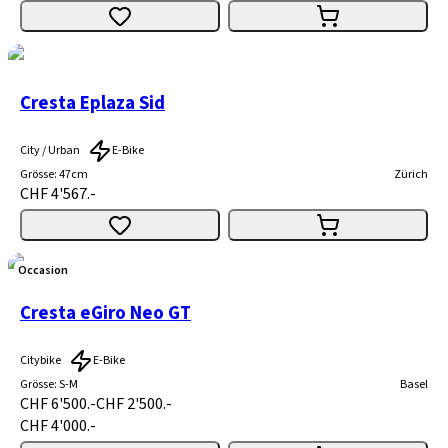
Cresta Eplaza Sid
City / Urban
E-Bike
Grösse
:
47cm
Zürich
CHF 4'567.-
Occasion
Cresta eGiro Neo GT
Citybike
E-Bike
Grösse
:
S-M
Basel
CHF 6'500.-
CHF 2'500.-
CHF 4'000.-