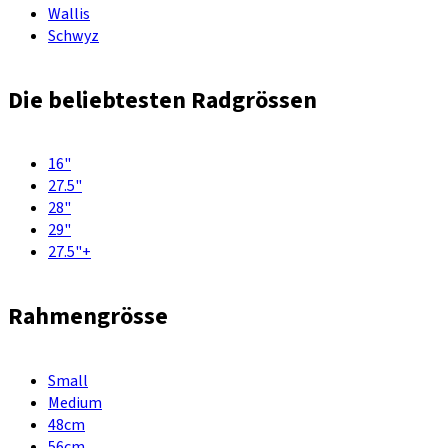
Wallis
Schwyz
Die beliebtesten Radgrössen
16"
27.5"
28"
29"
27.5"+
Rahmengrösse
Small
Medium
48cm
56cm