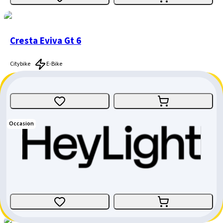
Cresta Eviva Gt 6
Citybike
E-Bike
Grösse
:
Small
Zürich
CHF 4'768.-
Occasion
Cresta Pro
Citybike
Grösse
:
52cm
Bern
CHF 444.-