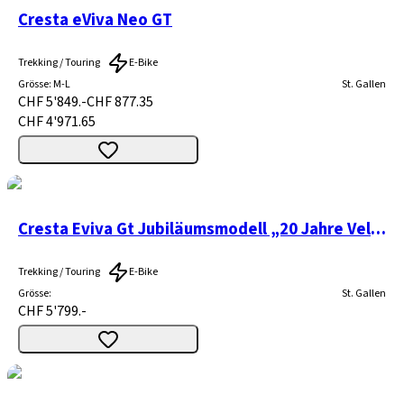
Cresta eViva Neo GT
Trekking / Touring
E-Bike
Grösse
:
M-L
St. Gallen
CHF 5'849.-
CHF 877.35
CHF 4'971.65
Cresta Eviva Gt Jubiläumsmodell „20 Jahre Velothek“
Trekking / Touring
E-Bike
Grösse
:
St. Gallen
CHF 5'799.-