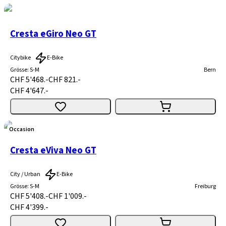
Cresta eGiro Neo GT
Citybike
E-Bike
Grösse
:
S-M
Bern
CHF 5'468.-
CHF 821.-
CHF 4'647.-
Occasion
Cresta eViva Neo GT
City / Urban
E-Bike
Grösse
:
S-M
Freiburg
CHF 5'408.-
CHF 1'009.-
CHF 4'399.-