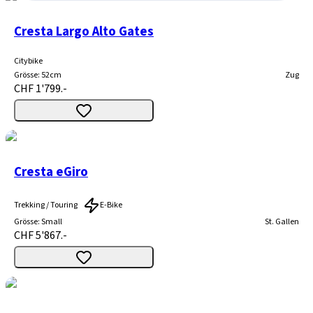
Cresta Largo Alto Gates
Citybike
Grösse
:
52cm
Zug
CHF 1'799.-
Cresta eGiro
Trekking / Touring
E-Bike
Grösse
:
Small
St. Gallen
CHF 5'867.-