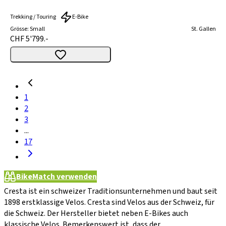
Trekking / Touring
E-Bike
Grösse
:
Small
St. Gallen
CHF 5'799.-
1
2
3
...
17
BikeMatch verwenden
Cresta ist ein schweizer Traditionsunternehmen und baut seit
1898 erstklassige Velos. Cresta sind Velos aus der Schweiz, für
die Schweiz. Der Hersteller bietet neben E-Bikes auch
klassische Velos. Bemerkenswert ist, dass der