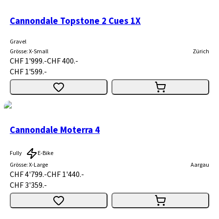
Cannondale Topstone 2 Cues 1X
Gravel
Grösse
:
X-Small
Zürich
CHF 1'999.-
CHF 400.-
CHF 1'599.-
Cannondale Moterra 4
Fully
E-Bike
Grösse
:
X-Large
Aargau
CHF 4'799.-
CHF 1'440.-
CHF 3'359.-