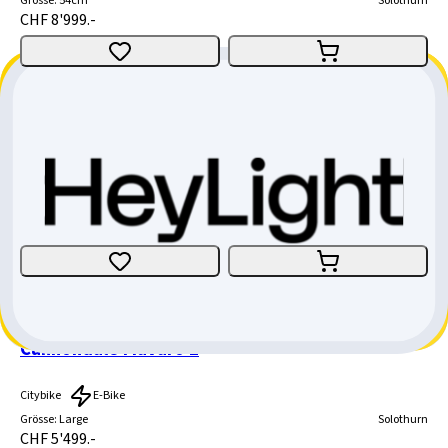
Grösse
:
54cm
Solothurn
CHF 8'999.-
Cannondale Moterra 1 Carbon
All-Mountain
E-Bike
Grösse
:
Large
Solothurn
CHF 8'799.-
Cannondale Mavaro 1
Citybike
E-Bike
Grösse
:
Large
Solothurn
CHF 5'499.-