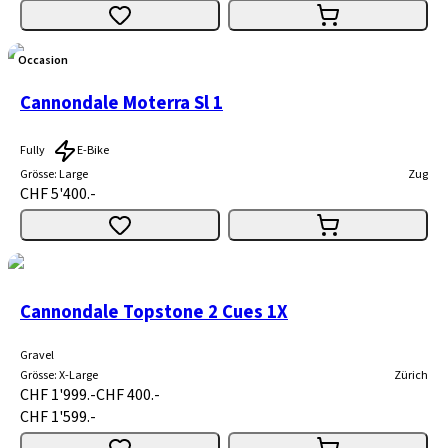
Occasion
Cannondale Moterra Sl 1
Fully
E-Bike
Grösse
:
Large
Zug
CHF 5'400.-
Cannondale Topstone 2 Cues 1X
Gravel
Grösse
:
X-Large
Zürich
CHF 1'999.-
CHF 400.-
CHF 1'599.-