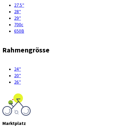
27.5"
28"
29"
700c
650B
Rahmengrösse
24"
20"
26"
Marktplatz