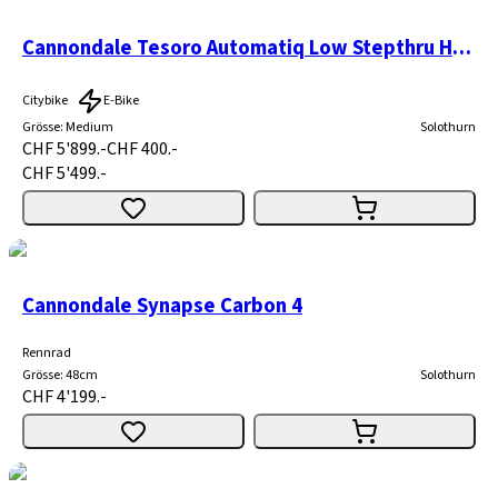
Cannondale Tesoro Automatiq Low Stepthru Headshok
Citybike
E-Bike
Grösse
:
Medium
Solothurn
CHF 5'899.-
CHF 400.-
CHF 5'499.-
Cannondale Synapse Carbon 4
Rennrad
Grösse
:
48cm
Solothurn
CHF 4'199.-