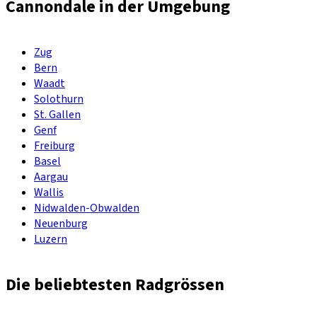
Cannondale in der Umgebung
Zug
Bern
Waadt
Solothurn
St. Gallen
Genf
Freiburg
Basel
Aargau
Wallis
Nidwalden-Obwalden
Neuenburg
Luzern
Die beliebtesten Radgrössen