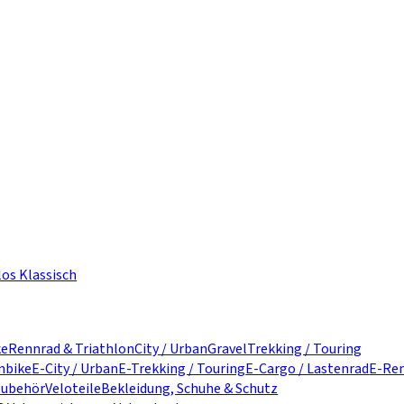
los Klassisch
ke
Rennrad & Triathlon
City / Urban
Gravel
Trekking / Touring
nbike
E-City / Urban
E-Trekking / Touring
E-Cargo / Lastenrad
E-Ren
zubehör
Veloteile
Bekleidung, Schuhe & Schutz