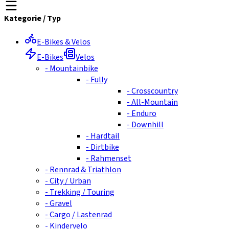
Kategorie
/
Typ
E-Bikes & Velos
E-Bikes
Velos
-
Mountainbike
-
Fully
-
Crosscountry
-
All-Mountain
-
Enduro
-
Downhill
-
Hardtail
-
Dirtbike
-
Rahmenset
-
Rennrad & Triathlon
-
City / Urban
-
Trekking / Touring
-
Gravel
-
Cargo / Lastenrad
-
Kindervelo