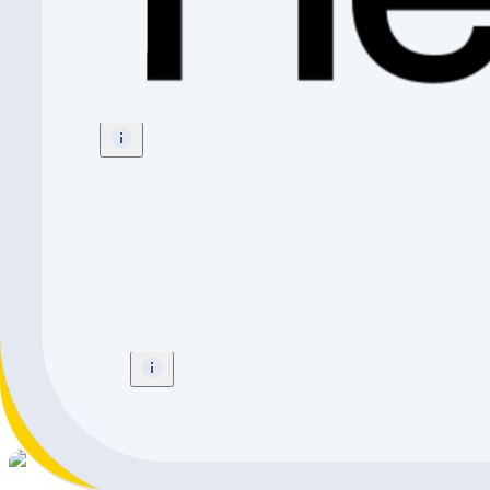
Rocky Mountain Reaper 20
Enduro
Grösse
:
20"
CHF 2'299.-
Rocky Mountain Altitude Carbon 50
Enduro
Grösse
:
Medium
CHF 5'999.-
CHF 2'109.-
CHF 3'890.-