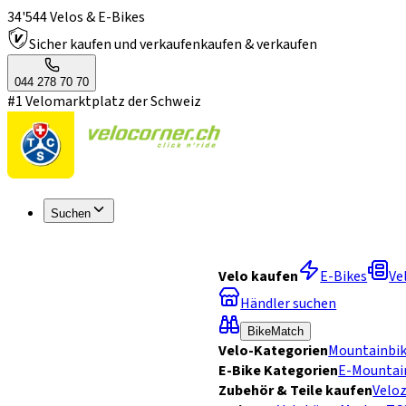
34'544 Velos & E-Bikes
Sicher kaufen und verkaufen
kaufen & verkaufen
044 278 70 70
#1 Velomarktplatz der Schweiz
Suchen
Velo kaufen
E-Bikes
Ve
Händler suchen
BikeMatch
Velo-Kategorien
Mountainbi
E-Bike Kategorien
E-Mountai
Zubehör & Teile kaufen
Velo