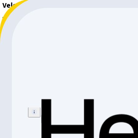
Velos klassisch Enduro
–
Rocky Mountain
Filter
Sortieren nach
Filter
19 Enduro
Sortieren nach
:
Relevanz
Die von dir gesuchte Anzeige ist nicht mehr verfügbar.
Rocky Mountain Reaper 26
Enduro
Grösse
:
26"
CHF 2'799.-