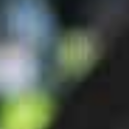
1 Jahr Gratis Versicherung
Alle Verkäufer werden überprüft
Beschreibung
Eigenschaften
Produktbeschreibung
—
Eigenschaften
Marke
Cresta
Motor
Bosch, Bosch G4 Speed Line/ -45km/h
Modell
eCorso Neo+
Typ
Trekking / Touring
Modelljahr
2022
Geschlecht
Herren
Zustand
Neu