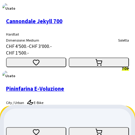
Usato
Cannondale Jekyll 700
Hardtail
Dimensione
:
Medium
Soletta
CHF 4'500.-
CHF 3'000.-
CHF 1'500.-
TOP
Usato
Pininfarina E-Voluzione
City / Urban
E-Bike
Dimensione
:
M-L
Vaud
CHF 7'300.-
CHF 4'700.-
CHF 2'600.-