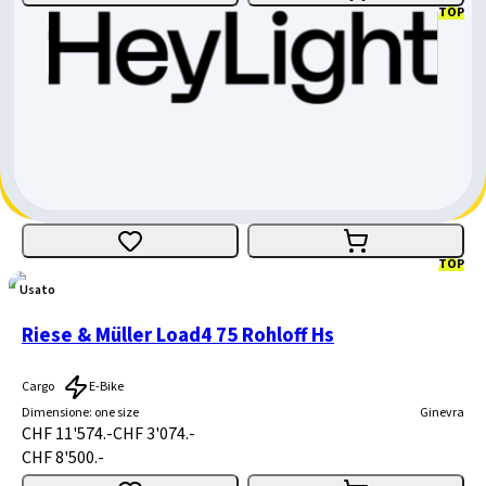
TOP
Bergstrom XCV 829 SUV
Fully
E-Bike
Dimensione
:
Large
Friburgo
CHF 6'499.-
CHF 2'500.-
CHF 3'999.-
TOP
Usato
Riese & Müller Load4 75 Rohloff Hs
Cargo
E-Bike
Dimensione
:
one size
Ginevra
CHF 11'574.-
CHF 3'074.-
CHF 8'500.-