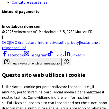
Contatti e assistenza
Metodi di pagamento
In collaborazione con
© 2026 velocorner AG
|
Merlachfeld 215, 3280 Murten FR
|
CGC
|
CGC Brandstore
|
Informativa sulla privacy
|
Esclusione di
responsabilità
Facebook
Instagram
TikTok
LinkedIn
Invia a velocorner.ch un messaggio
Questo sito web utilizza i cookie
Utilizziamo i cookie per personalizzare i contenuti e gli
annunci, per fornire funzioni di social media e per analizzare il
nostro traffico. Condividiamo inoltre le informazioni
sull'utilizzo del nostro sito con i nostri partner che si occupano
di social media, pubblicità e analisi, i quali possono combinarle