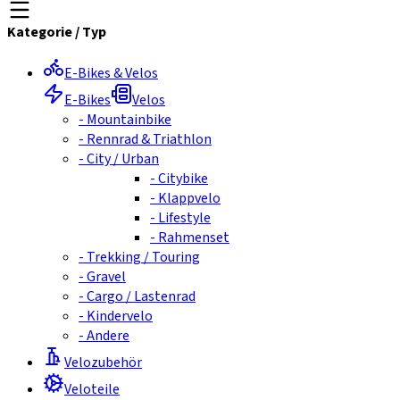
Kategorie
/
Typ
E-Bikes & Velos
E-Bikes
Velos
-
Mountainbike
-
Rennrad & Triathlon
-
City / Urban
-
Citybike
-
Klappvelo
-
Lifestyle
-
Rahmenset
-
Trekking / Touring
-
Gravel
-
Cargo / Lastenrad
-
Kindervelo
-
Andere
Velozubehör
Veloteile