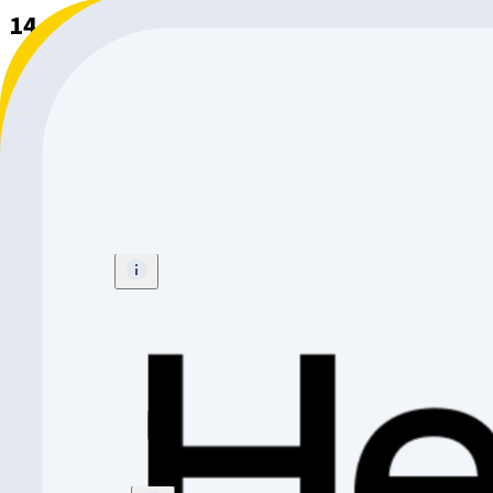
14 Citybike
Sortieren nach
:
Relevanz
Die von dir gesuchte Anzeige ist nicht mehr verfügbar.
Bulls Urban Copenhagen
Citybike
Grösse
:
47cm
CHF 1'999.-
Bulls Urban Cologne
Citybike