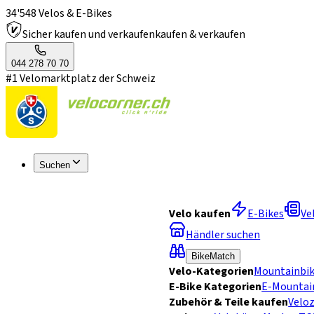
34'548 Velos & E-Bikes
Sicher kaufen und verkaufen
kaufen & verkaufen
044 278 70 70
#1 Velomarktplatz der Schweiz
Suchen
Velo kaufen
E-Bikes
Ve
Händler suchen
BikeMatch
Velo-Kategorien
Mountainbi
E-Bike Kategorien
E-Mountai
Zubehör & Teile kaufen
Velo