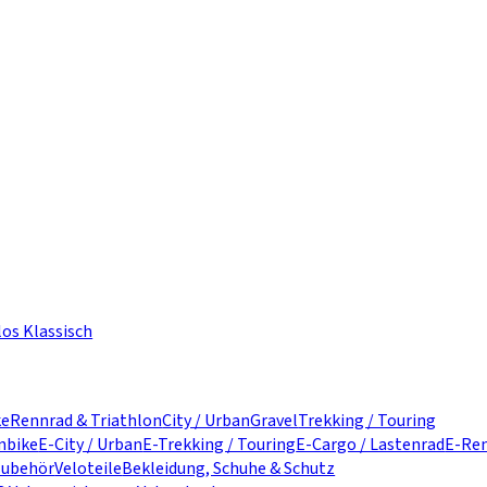
los Klassisch
ke
Rennrad & Triathlon
City / Urban
Gravel
Trekking / Touring
nbike
E-City / Urban
E-Trekking / Touring
E-Cargo / Lastenrad
E-Ren
zubehör
Veloteile
Bekleidung, Schuhe & Schutz