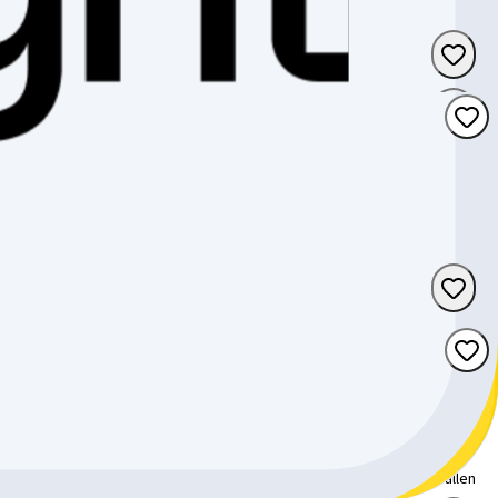
Luzern
Aargau
St. Gallen