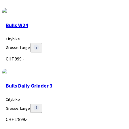
Bulls W24
Citybike
Grösse
:
Large
CHF 999.-
Bulls Daily Grinder 3
Citybike
Grösse
:
Large
CHF 1'899.-