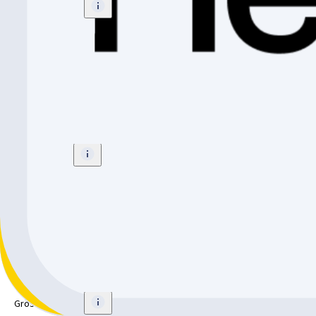
Grösse
:
Medium
CHF 1'299.-
CHF 300.-
CHF 999.-
Bulls COPPERHEAD STREET 29
Citybike
Grösse
:
Small
CHF 1'199.-
Bulls W24
Citybike
Grösse
:
Medium